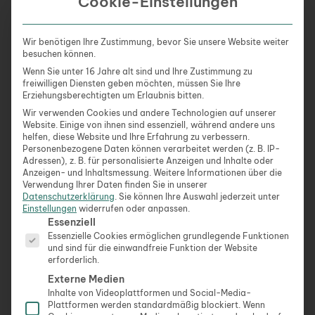
Cookie-Einstellungen
oder Ländern können zusätzliche Symbole oder
Farbnuancen zum Einsatz kommen. Es lohnt sich
daher, sich vor Ort über die spezifischen
Wir benötigen Ihre Zustimmung, bevor Sie unsere Website weiter
besuchen können.
Markierungen zu informieren.
Wenn Sie unter 16 Jahre alt sind und Ihre Zustimmung zu
freiwilligen Diensten geben möchten, müssen Sie Ihre
Bedeutung für Skifahrer
Erziehungsberechtigten um Erlaubnis bitten.
Wir verwenden Cookies und andere Technologien auf unserer
Für Skifahrer ist das Verstehen und Beachten der
Website. Einige von ihnen sind essenziell, während andere uns
helfen, diese Website und Ihre Erfahrung zu verbessern.
Pistenmarkierungen essentiell. Sie bieten eine
Personenbezogene Daten können verarbeitet werden (z. B. IP-
wichtige Orientierungshilfe und tragen zur eigenen
Adressen), z. B. für personalisierte Anzeigen und Inhalte oder
Anzeigen- und Inhaltsmessung.
Weitere Informationen über die
Sicherheit und der anderer Pistenbenutzer bei.
Verwendung Ihrer Daten finden Sie in unserer
Datenschutzerklärung
.
Sie können Ihre Auswahl jederzeit unter
Unterschied zwischen blauen, roten und schwarzen
Einstellungen
widerrufen oder anpassen.
Es folgt eine Liste der Service-Gruppen, für die eine Ein
Essenziell
Pisten
Essenzielle Cookies ermöglichen grundlegende Funktionen
und sind für die einwandfreie Funktion der Website
Einleitung
erforderlich.
Externe Medien
Im Skisport gibt es verschiedene Pistenfarben, die
Inhalte von Videoplattformen und Social-Media-
Plattformen werden standardmäßig blockiert. Wenn
den Schwierigkeitsgrad der Piste anzeigen. Diese