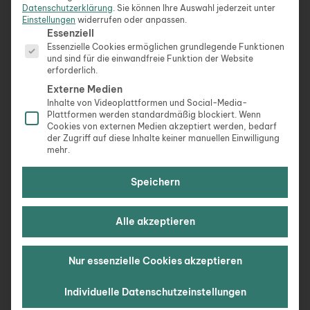
Datenschutzerklärung
.
Sie können Ihre Auswahl jederzeit unter
Maus
Einstellungen
widerrufen oder anpassen.
Es folgt eine Liste der Service-Gruppen, für die eine Ein
Zusätzliches Keyboard
Essenziell
Noise Cancelling Kopfhörer
Essenzielle Cookies ermöglichen grundlegende Funktionen
und sind für die einwandfreie Funktion der Website
erforderlich.
Der mobile Screen & die Kopfhörer sind absolute
Externe Medien
Game Changer
für mich.
Inhalte von Videoplattformen und Social-Media-
Plattformen werden standardmäßig blockiert. Wenn
Cookies von externen Medien akzeptiert werden, bedarf
der Zugriff auf diese Inhalte keiner manuellen Einwilligung
mehr.
7) Wie wichtig ist es für dich, in einer Community
von Gleichgesinnten zu sein, und welche Vorteile
Speichern
bietet das?
Alle akzeptieren
Da ich immer mit meiner Freundin reise, sind wir
dauerhaft zu zweit. Deshalb habe ich diesen Punkt,
obwohl er mir wichtig ist, oft vernachlässigt.
Wenn
Nur essenzielle Cookies akzeptieren
man alle 4 bis 12 Wochen weiterzieht
und viel
Individuelle Datenschutzeinstellungen
arbeitet, hat man wenig Zeit, um wirklich
Beziehungen aufzubauen und zu pflegen. Viele