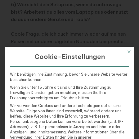
6) Wie sieht dein Setup aus, wenn du unterwegs
bist? Arbeitest du alles vom Laptop aus oder nutzt
du auch andere Geräte und Tools?
Coole Frage, die ich auch immer wieder auf meinen
Reisen mit anderen digitalen Nomaden bespreche.
Viele können stundenlang in Cafés sitzen oder
Mit die
Cookie-Einstellungen
mieten sich Co-Working-Spaces an.
Das
funktioniert für mich nur bei kreativen Tätigkeiten.
Ich habe gern meine Ruhe. Wenn ich länger an einem
Wir benötigen Ihre Zustimmung, bevor Sie unsere Website weiter
Ort bin, bestelle ich mir eine mobile Workstation ins
besuchen können.
Airbnb mit Schreibtisch, Bürostuhl, Bildschirm usw.
Wenn Sie unter 16 Jahre alt sind und Ihre Zustimmung zu
freiwilligen Diensten geben möchten, müssen Sie Ihre
Also wie im Büro.
Erziehungsberechtigten um Erlaubnis bitten.
Wir verwenden Cookies und andere Technologien auf unserer
Meine Grundausstattung, die ich immer dabei habe:
Website. Einige von ihnen sind essenziell, während andere uns
helfen, diese Website und Ihre Erfahrung zu verbessern.
Personenbezogene Daten können verarbeitet werden (z. B. IP-
Laptop
Adressen), z. B. für personalisierte Anzeigen und Inhalte oder
Externes Mikrofon
Anzeigen- und Inhaltsmessung.
Weitere Informationen über die
Kamera
Verwendung Ihrer Daten finden Sie in unserer