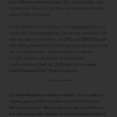
auch
Bitcoin minen
könnten. Wir dachten uns, das
kommt aufs Gleiche, nur dass wir dabei auch noch
etwas Geld verdienen.
Leider haben alle, mit denen ich gestartet habe, im
Laufe der Zeit aufgegeben. Der letzte von ihnen hat
das Handtuch geworfen, als
BTC von 1150 USD auf
190 USD gefallen
ist. Für mich ging es da erst richtig
los – in klassischer „zwei Schritte vor, einen
zurück“-Manier. Hinfallen, Krone richten,
weitermachen.
Seit ca. 2018 lebe ich nun den
Lifestyle eines Full-Time-Investors
.
2) Viele Menschen träumen davon, frei zu sein, zu
reisen, genug Geld zu haben und ihr Hobby zum
Beruf zu machen. Warum glaubst du, schaffen es
nur die wenigsten, diesen Traum zu verwirklichen?