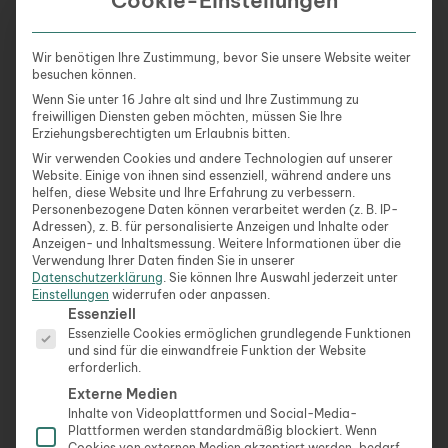
Cookie-Einstellungen
2. Notwendige Unterlagen zusammenstellen
Wir benötigen Ihre Zustimmung, bevor Sie unsere Website weiter
Für die Anmeldung Deines Fahrzeugs benötigst Du
besuchen können.
folgende Dokumente:
Wenn Sie unter 16 Jahre alt sind und Ihre Zustimmung zu
freiwilligen Diensten geben möchten, müssen Sie Ihre
Erziehungsberechtigten um Erlaubnis bitten.
Personalausweis oder Reisepass
: Zur
Wir verwenden Cookies und andere Technologien auf unserer
Identifizierung.
Website. Einige von ihnen sind essenziell, während andere uns
Fahrzeugbrief (Zulassungsbescheinigung Teil
helfen, diese Website und Ihre Erfahrung zu verbessern.
Personenbezogene Daten können verarbeitet werden (z. B. IP-
II)
: Nachweis über den Eigentümer des
Adressen), z. B. für personalisierte Anzeigen und Inhalte oder
Fahrzeugs.
Anzeigen- und Inhaltsmessung.
Weitere Informationen über die
Fahrzeugschein (Zulassungsbescheinigung Teil
Verwendung Ihrer Daten finden Sie in unserer
Datenschutzerklärung
.
Sie können Ihre Auswahl jederzeit unter
I)
: Bescheinigung der technischen Daten des
Einstellungen
widerrufen oder anpassen.
Es folgt eine Liste der Service-Gruppen, für die eine Ein
Fahrzeugs.
Essenziell
Nachweis über die Hauptuntersuchung (HU)
:
Essenzielle Cookies ermöglichen grundlegende Funktionen
und sind für die einwandfreie Funktion der Website
Gültiger TÜV-Bericht.
erforderlich.
eVB-Nummer (elektronische
Externe Medien
Versicherungsbestätigung)
: Nachweis einer
Inhalte von Videoplattformen und Social-Media-
Kfz-Versicherung.
Plattformen werden standardmäßig blockiert. Wenn
Cookies von externen Medien akzeptiert werden, bedarf