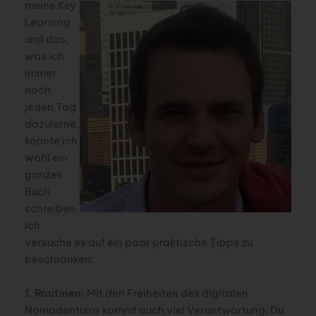
meine Key
Learning
und das,
was ich
immer
noch
jeden Tag
dazulerne,
könnte ich
wohl ein
ganzes
Buch
schreiben.
Ich
versuche es auf ein paar praktische Tipps zu
beschränken:
1. Routinen:
Mit den Freiheiten des digitalen
Nomadentums kommt auch viel Verantwortung. Du