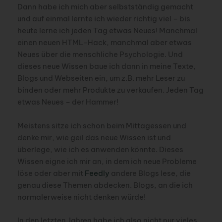
Dann habe ich mich aber selbstständig gemacht
und auf einmal lernte ich wieder richtig viel – bis
heute lerne ich jeden Tag etwas Neues! Manchmal
einen neuen HTML-Hack, manchmal aber etwas
Neues über die menschliche Psychologie. Und
dieses neue Wissen baue ich dann in meine Texte,
Blogs und Webseiten ein, um z.B. mehr Leser zu
binden oder mehr Produkte zu verkaufen. Jeden Tag
etwas Neues – der Hammer!
Meistens sitze ich schon beim Mittagessen und
denke mir, wie geil das neue Wissen ist und
überlege, wie ich es anwenden könnte. Dieses
Wissen eigne ich mir an, in dem ich neue Probleme
löse oder aber mit
Feedly
andere Blogs lese, die
genau diese Themen abdecken. Blogs, an die ich
normalerweise nicht denken würde!
In den letzten Jahren habe ich also nicht nur vieles