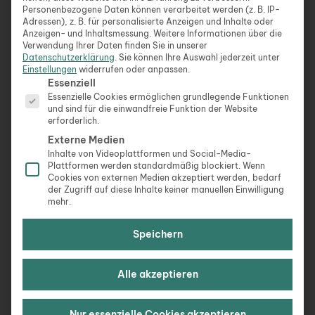
Ben Paul von Anti Uni
Personenbezogene Daten können verarbeitet werden (z. B. IP-
Adressen), z. B. für personalisierte Anzeigen und Inhalte oder
Anzeigen- und Inhaltsmessung.
Weitere Informationen über die
Ich würde
Verwendung Ihrer Daten finden Sie in unserer
Datenschutzerklärung
.
Sie können Ihre Auswahl jederzeit unter
sagen,
Einstellungen
widerrufen oder anpassen.
dass ich
Es folgt eine Liste der Service-Gruppen, für die eine Ein
Essenziell
vor allem
Essenzielle Cookies ermöglichen grundlegende Funktionen
und sind für die einwandfreie Funktion der Website
EIN Key-
erforderlich.
Learning
Externe Medien
aus den
Inhalte von Videoplattformen und Social-Media-
letzten 1,5
Plattformen werden standardmäßig blockiert. Wenn
Jahren als
Cookies von externen Medien akzeptiert werden, bedarf
der Zugriff auf diese Inhalte keiner manuellen Einwilligung
digitaler
mehr.
Nomade
mitgenom
Speichern
men habe:
Freiheit
Alle akzeptieren
bedeutet
Verantwortung.
Nur essenzielle Cookies akzeptieren