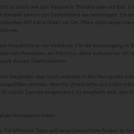
nicht so leicht wie zum Beispiel in Thailand oder auf Bali. E
m Beispiel bereits von Deutschland aus beantragen. Ein an
indischen SIM Karte direkt vor Ort. Plane dafür ausreichen
tüm ein.
ine Prepaid Karte von Vodafone. Für die Beantragung im
V
opie vom Reisepass, ein Passfoto, deine Adresse vor Ort u
lusive dessen Telefonnummer.
ichen Gegenden aber auch teilweise in den Metropolen Ind
romausfällen rechnen. Manche Unterkünfte und Cafés habe
ür solche Zwecke eingerichtet. Es empfiehlt sich, dies im
itale Nomaden in Indien
s: Für hilfreiche Tipps und neue Connections findest du hie