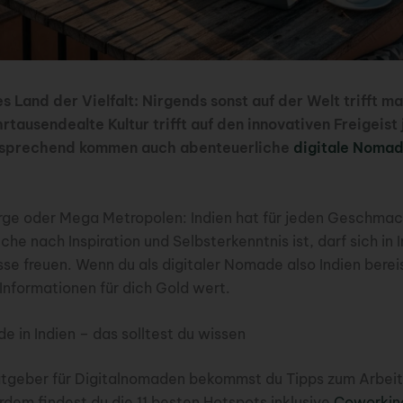
es Land der Vielfalt: Nirgends sonst auf der Welt trifft m
hrtausendealte Kultur trifft auf den innovativen Freigeist
tsprechend kommen auch abenteuerliche
digitale Noma
rge oder Mega Metropolen: Indien hat für jeden Geschmac
he nach Inspiration und Selbsterkenntnis ist, darf sich in 
se freuen. Wenn du als digitaler Nomade also Indien bereis
 Informationen für dich Gold wert.
e in Indien – das solltest du wissen
atgeber für Digitalnomaden bekommst du Tipps zum Arbeit
em findest du die 11 besten Hotspots inklusive
Coworkin