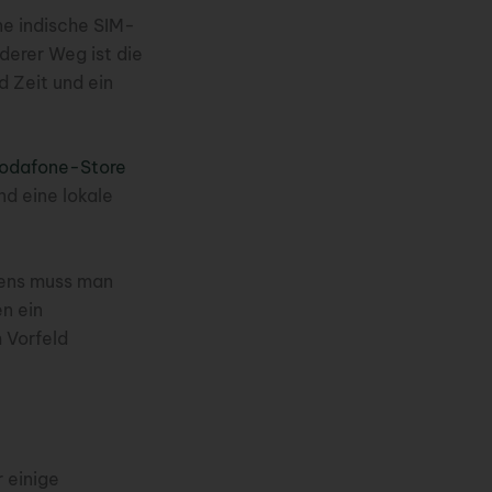
ine indische SIM-
derer Weg ist die
d Zeit und ein
odafone-Store
nd eine lokale
iens muss man
n ein
 Vorfeld
r einige