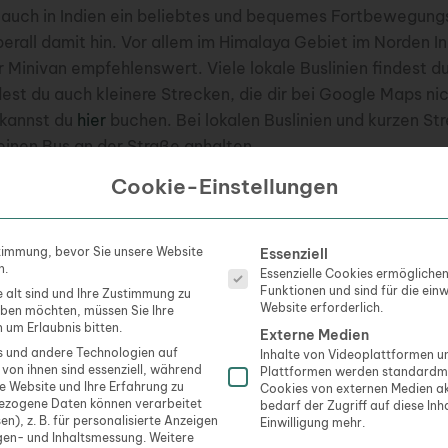
h auch in Indien ein beliebtes und bequemes Fortbewegungs
erall damit hin. Vor allem im Himalaya Gebiet im Norden In
r Minivan empfehlenswert. Viele lokale Buslinien findest d
ndest du auch kleinere Strecken, die dir bei Google Maps ni
 kannst du
hier
buchen. Bei lokalen Buslinien und kurzen St
 einen Bus an der Straße anhalten.
Cookie-Einstellungen
 Vorfeld
hier
oder direkt an den Bahnhöfen.
in Indien
Es folgt eine Liste der Servi
timmung, bevor Sie unsere Website
Essenziell
n.
Essenzielle Cookies ermögliche
Funktionen und sind für die ein
e alt sind und Ihre Zustimmung zu
diens ist kaum in Worte zu fassen. Lass dich vom Flow tr
Website erforderlich.
geben möchten, müssen Sie Ihre
 einzigartigen Landes. Indien ist ein Fest der Sinne. Nirge
 um Erlaubnis bitten.
Externe Medien
e.
 und andere Technologien auf
Inhalte von Videoplattformen 
 von ihnen sind essenziell, während
Plattformen werden standardmä
se Website und Ihre Erfahrung zu
Cookies von externen Medien ak
sen sich am besten entdecken, wenn du mit den Locals le
ezogene Daten können verarbeitet
bedarf der Zugriff auf diese Inh
en), z. B. für personalisierte Anzeigen
Einwilligung mehr.
o gastfreundlich.
Couchsurfing
oder
AirBnB
sind dafür best
gen- und Inhaltsmessung.
Weitere