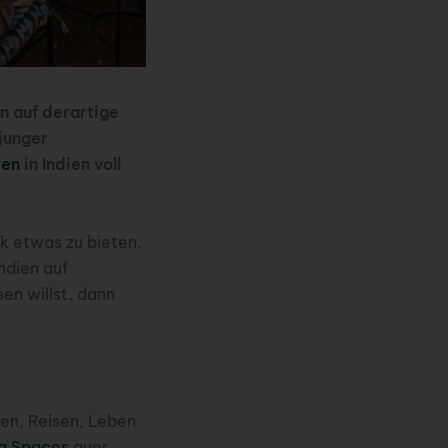
an auf derartige
 junger
den
in Indien voll
k etwas zu bieten.
Indien auf
en willst, dann
en, Reisen, Leben
g Spaces
quer