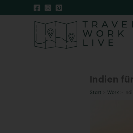
Zum
Inhalt
springen
Indien f
Start
Work
Ind