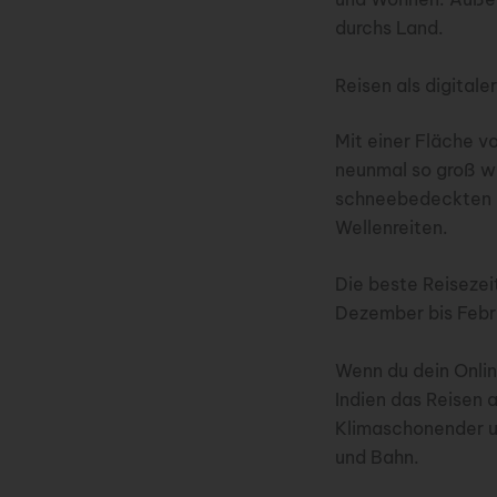
durchs Land.
Reisen als digitale
Mit einer Fläche v
neunmal so groß wi
schneebedeckten H
Wellenreiten.
Die beste Reisezei
Dezember bis Febru
Wenn du dein Online
Indien das Reisen 
Klimaschonender un
und Bahn.