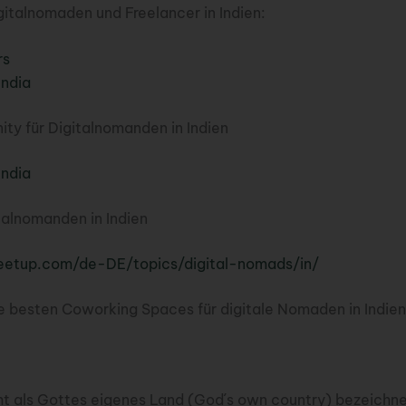
italnomaden und Freelancer in Indien:
rs
India
y für Digitalnomanden in Indien
India
talnomanden in Indien
etup.com/de-DE/topics/digital-nomads/in/
e besten Coworking Spaces für digitale Nomaden in Indien
ht als Gottes eigenes Land (God´s own country) bezeichne