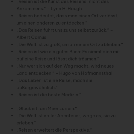
„Reisen ist die Kunst des Reisens, nicht des
Ankommens.“ – Lynn H. Hough
„Reisen bedeutet, dass man einen Ort verlässt,
um einen anderen zu entdecken.“
„Das Reisen führt uns zu uns selbst zurück.“ –
Albert Camus
„Die Welt ist zu groß, um an einem Ort zu bleiben.“
„Reisen ist wie ein gutes Buch: Es nimmt dich mit
auf eine Reise und lässt dich träumen.“
„Nur wer sich auf den Weg macht, wird neues
Land entdecken.“ – Hugo von Hofmannsthal
„Das Leben ist eine Reise, mach sie
außergewöhnlich.“
„Reisen ist die beste Medizin.“
„Glück ist, am Meer zu sein.“
„Die Welt ist voller Abenteuer, wage es, sie zu
erleben.“
„Reisen erweitert die Perspektive.“