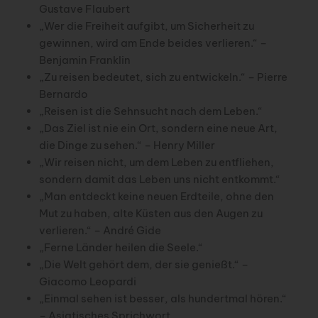
Gustave Flaubert
„Wer die Freiheit aufgibt, um Sicherheit zu
gewinnen, wird am Ende beides verlieren.“ –
Benjamin Franklin
„Zu reisen bedeutet, sich zu entwickeln.“ – Pierre
Bernardo
„Reisen ist die Sehnsucht nach dem Leben.“
„Das Ziel ist nie ein Ort, sondern eine neue Art,
die Dinge zu sehen.“ – Henry Miller
„Wir reisen nicht, um dem Leben zu entfliehen,
sondern damit das Leben uns nicht entkommt.“
„Man entdeckt keine neuen Erdteile, ohne den
Mut zu haben, alte Küsten aus den Augen zu
verlieren.“ – André Gide
„Ferne Länder heilen die Seele.“
„Die Welt gehört dem, der sie genießt.“ –
Giacomo Leopardi
„Einmal sehen ist besser, als hundertmal hören.“
– Asiatisches Sprichwort