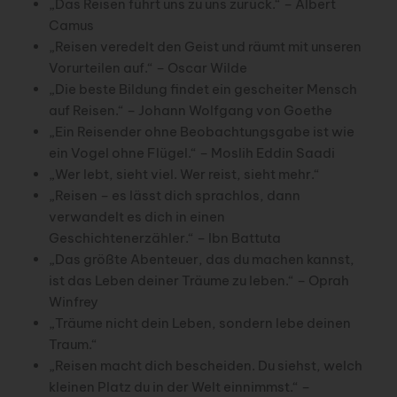
„Das Reisen führt uns zu uns zurück.“ – Albert
Camus
„Reisen veredelt den Geist und räumt mit unseren
Vorurteilen auf.“ – Oscar Wilde
„Die beste Bildung findet ein gescheiter Mensch
auf Reisen.“ – Johann Wolfgang von Goethe
„Ein Reisender ohne Beobachtungsgabe ist wie
ein Vogel ohne Flügel.“ – Moslih Eddin Saadi
„Wer lebt, sieht viel. Wer reist, sieht mehr.“
„Reisen – es lässt dich sprachlos, dann
verwandelt es dich in einen
Geschichtenerzähler.“ – Ibn Battuta
„Das größte Abenteuer, das du machen kannst,
ist das Leben deiner Träume zu leben.“ – Oprah
Winfrey
„Träume nicht dein Leben, sondern lebe deinen
Traum.“
„Reisen macht dich bescheiden. Du siehst, welch
kleinen Platz du in der Welt einnimmst.“ –