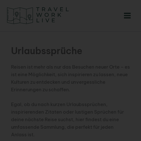
Zum
Inhalt
springen
Urlaubssprüche
Reisen ist mehr als nur das Besuchen neuer Orte – es
ist eine Möglichkeit, sich inspirieren zu lassen, neue
Kulturen zu entdecken und unvergessliche
Erinnerungen zu schaffen.
Egal, ob du nach kurzen Urlaubssprüchen,
inspirierenden Zitaten oder lustigen Sprüchen für
deine nächste Reise suchst, hier findest du eine
umfassende Sammlung, die perfekt für jeden
Anlass ist.