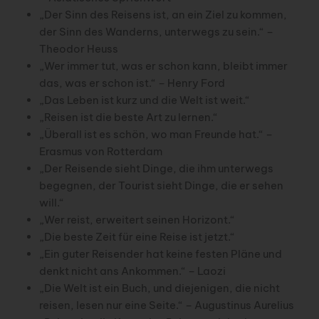
„Der Sinn des Reisens ist, an ein Ziel zu kommen,
der Sinn des Wanderns, unterwegs zu sein.“ –
Theodor Heuss
„Wer immer tut, was er schon kann, bleibt immer
das, was er schon ist.“ – Henry Ford
„Das Leben ist kurz und die Welt ist weit.“
„Reisen ist die beste Art zu lernen.“
„Überall ist es schön, wo man Freunde hat.“ –
Erasmus von Rotterdam
„Der Reisende sieht Dinge, die ihm unterwegs
begegnen, der Tourist sieht Dinge, die er sehen
will.“
„Wer reist, erweitert seinen Horizont.“
„Die beste Zeit für eine Reise ist jetzt.“
„Ein guter Reisender hat keine festen Pläne und
denkt nicht ans Ankommen.“ – Laozi
„Die Welt ist ein Buch, und diejenigen, die nicht
reisen, lesen nur eine Seite.“ – Augustinus Aurelius