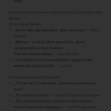
kann.“
Reisezitate: Die besten Sprüche und Zitate über das
Reisen
Zitate über Reisen
„Nicht alle, die wandern, sind verloren.“
– J.R.R.
Tolkien
„Reisen – es lässt dich sprachlos, dann
verwandelt es dich in einen
Geschichtenerzähler.“
– Ibn Battuta
„Eine Reise von tausend Meilen beginnt mit
einem einzigen Schritt.“
– Laozi
Urlaubssprüche auf Englisch
„Travel far, travel wide, travel deep into your
soul.“
„To travel is to live.“
– Hans Christian Andersen
„The world is a book and those who do not
travel read only one page.“
– Saint Augustine