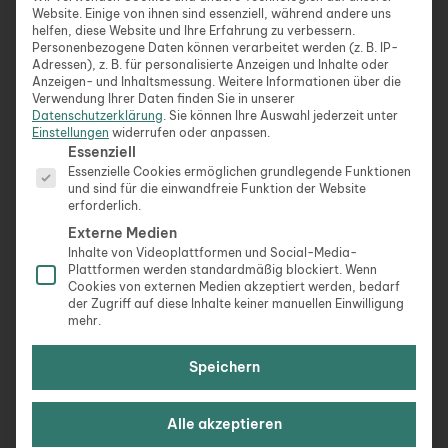
außergewöhnlich.“
Website. Einige von ihnen sind essenziell, während andere uns
helfen, diese Website und Ihre Erfahrung zu verbessern.
„Abenteuer warten auf diejenigen, die bereit
Personenbezogene Daten können verarbeitet werden (z. B. IP-
sind, sie zu erleben.“
Adressen), z. B. für personalisierte Anzeigen und Inhalte oder
„Die besten Erinnerungen sammelt man immer zu
Anzeigen- und Inhaltsmessung.
Weitere Informationen über die
Verwendung Ihrer Daten finden Sie in unserer
zweit.“
Datenschutzerklärung
.
Sie können Ihre Auswahl jederzeit unter
„Die Welt ist ein Buch, und diejenigen, die nicht
Einstellungen
widerrufen oder anpassen.
Es folgt eine Liste der Service-Gruppen, für die eine Ein
Essenziell
reisen, lesen nur eine Seite.“ – Augustinus Aurelius
Essenzielle Cookies ermöglichen grundlegende Funktionen
„Reisen ist die Kunst, an jedem Ort zu Hause zu
und sind für die einwandfreie Funktion der Website
sein.“
erforderlich.
„Die besten Reisen sind die, bei denen man sich
Externe Medien
selbst verliert und dann neu findet.“
Inhalte von Videoplattformen und Social-Media-
Plattformen werden standardmäßig blockiert. Wenn
„Reisen bedeutet, dass man einen Ort verlässt,
Cookies von externen Medien akzeptiert werden, bedarf
um einen anderen zu entdecken.“
der Zugriff auf diese Inhalte keiner manuellen Einwilligung
„Reisen führt uns zu uns selbst zurück.“ – Albert
mehr.
Camus
Speichern
„Das Leben ist zu kurz, um nicht die Welt zu
sehen.“
„Reisen ist die beste Investition in sich selbst.“
Alle akzeptieren
„Reisen macht dich sprachlos und verwandelt