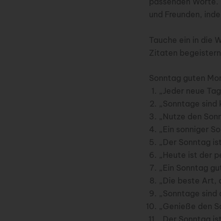
passenden Worte. B
und Freunden, ind
Tauche ein in die 
Zitaten begeistern
Sonntag guten Morg
„Jeder neue Tag
„Sonntage sind 
„Nutze den Sonn
„Ein sonniger S
„Der Sonntag is
„Heute ist der p
„Ein Sonntag gut
„Die beste Art, 
„Sonntage sind 
„Genieße den So
„Der Sonntag ist