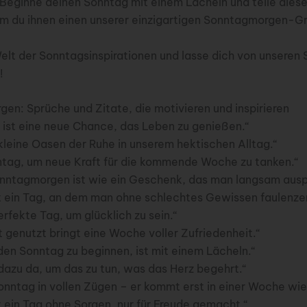
eginne deinen Sonntag mit einem Lächeln und teile diese
em du ihnen einen unserer einzigartigen Sonntagmorgen-G
Welt der Sonntagsinspirationen und lasse dich von unseren
!
en: Sprüche und Zitate, die motivieren und inspirieren
 ist eine neue Chance, das Leben zu genießen.“
kleine Oasen der Ruhe in unserem hektischen Alltag.“
tag, um neue Kraft für die kommende Woche zu tanken.“
onntagmorgen ist wie ein Geschenk, das man langsam ausp
t ein Tag, an dem man ohne schlechtes Gewissen faulenzen
erfekte Tag, um glücklich zu sein.“
 genutzt bringt eine Woche voller Zufriedenheit.“
den Sonntag zu beginnen, ist mit einem Lächeln.“
dazu da, um das zu tun, was das Herz begehrt.“
nntag in vollen Zügen – er kommt erst in einer Woche wie
 ein Tag ohne Sorgen, nur für Freude gemacht.“