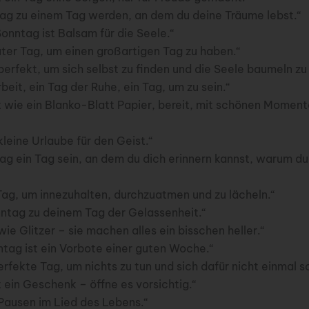
ag zu einem Tag werden, an dem du deine Träume lebst.“
 Sonntag ist Balsam für die Seele.“
uter Tag, um einen großartigen Tag zu haben.“
erfekt, um sich selbst zu finden und die Seele baumeln zu 
beit, ein Tag der Ruhe, ein Tag, um zu sein.“
t wie ein Blanko-Blatt Papier, bereit, mit schönen Momen
leine Urlaube für den Geist.“
ag ein Tag sein, an dem du dich erinnern kannst, warum d
Tag, um innezuhalten, durchzuatmen und zu lächeln.“
tag zu deinem Tag der Gelassenheit.“
ie Glitzer – sie machen alles ein bisschen heller.“
ntag ist ein Vorbote einer guten Woche.“
erfekte Tag, um nichts zu tun und sich dafür nicht einmal s
 ein Geschenk – öffne es vorsichtig.“
Pausen im Lied des Lebens.“