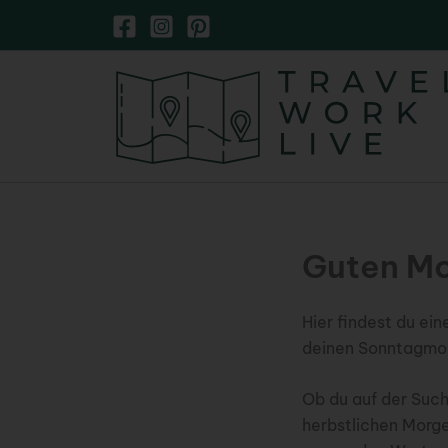
Zum
Inhalt
springen
Guten Mo
Hier findest du ei
deinen Sonntagmorg
Ob du auf der Such
herbstlichen Morge