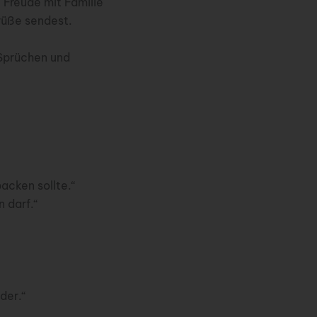
 Freude mit Familie
rüße sendest.
 Sprüchen und
acken sollte.“
 darf.“
der.“