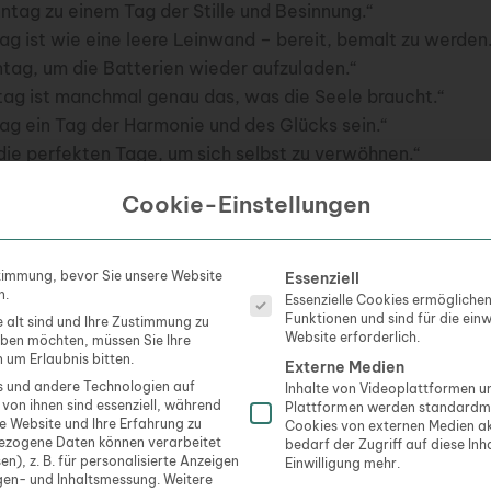
tag zu einem Tag der Stille und Besinnung.“
tag ist wie eine leere Leinwand – bereit, bemalt zu werden
tag, um die Batterien wieder aufzuladen.“
ntag ist manchmal genau das, was die Seele braucht.“
ag ein Tag der Harmonie und des Glücks sein.“
die perfekten Tage, um sich selbst zu verwöhnen.“
e, ein Tag der Freude, ein Tag für dich – der Sonntag.“
Cookie-Einstellungen
ie kleine Oasen in der Wüste des Alltags.“
lle eines friedlichen Sonntagmorgens.“
ag ein Tag der Erholung und des Wiederauflebens sein.“
Es folgt eine Liste der Servi
timmung, bevor Sie unsere Website
Essenziell
t genutzt kann eine ganze Woche erhellen.“
n.
Essenzielle Cookies ermögliche
Funktionen und sind für die ein
e alt sind und Ihre Zustimmung zu
ag, um sich an den kleinen Dingen des Lebens zu erfreuen.“
Website erforderlich.
geben möchten, müssen Sie Ihre
ie Tage, um Dankbarkeit für die kleinen Freuden des Lebe
 um Erlaubnis bitten.
Externe Medien
tag zu einem Tag, an dem du dich selbst feierst.“
 und andere Technologien auf
Inhalte von Videoplattformen 
 von ihnen sind essenziell, während
Plattformen werden standardmä
g ein Tag sein, an dem du dich von der Hektik des Alltags 
se Website und Ihre Erfahrung zu
Cookies von externen Medien ak
 ein Tag, um die Seele baumeln zu lassen und zu träumen.“
ezogene Daten können verarbeitet
bedarf der Zugriff auf diese Inh
en), z. B. für personalisierte Anzeigen
Einwilligung mehr.
tag, um dich an die Schönheit des Lebens zu erinnern.“
gen- und Inhaltsmessung.
Weitere