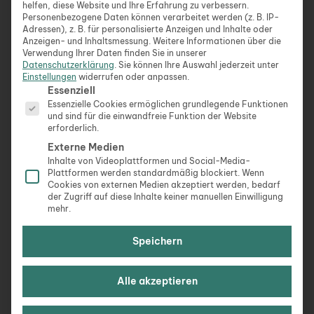
helfen, diese Website und Ihre Erfahrung zu verbessern.
„Ein Abend zum Innehalten, ein Moment für die
Personenbezogene Daten können verarbeitet werden (z. B. IP-
Adressen), z. B. für personalisierte Anzeigen und Inhalte oder
Seele.“
Anzeigen- und Inhaltsmessung.
Weitere Informationen über die
Verwendung Ihrer Daten finden Sie in unserer
„Im sanften Abendlicht, finde deinen
Datenschutzerklärung
.
Sie können Ihre Auswahl jederzeit unter
Einstellungen
widerrufen oder anpassen.
Seelenfrieden.“
Es folgt eine Liste der Service-Gruppen, für die eine Ein
Essenziell
Essenzielle Cookies ermöglichen grundlegende Funktionen
„Abenddämmerung, Zeit für Ruhe und
und sind für die einwandfreie Funktion der Website
erforderlich.
Selbstreflexion.“
Externe Medien
Inhalte von Videoplattformen und Social-Media-
„Lass den Abend dein Herz wärmen und deine Seele
Plattformen werden standardmäßig blockiert. Wenn
beleben.“
Cookies von externen Medien akzeptiert werden, bedarf
der Zugriff auf diese Inhalte keiner manuellen Einwilligung
Der Abendstern leuchtet, die Seele lächelt.“
mehr.
„Mit jedem Sonnenuntergang, umarmt die Stille
Speichern
deine Seele.“
Alle akzeptieren
„Abendruhe, ein sanftes Flüstern für das Herz.“