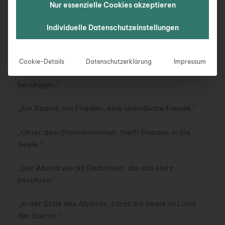
„Das Abendlicht malt Träume in den Himmel, nur für
Nur essenzielle Cookies akzeptieren
dich.“
Individuelle Datenschutzeinstellungen
„In der Dämmerung des Abends, blüht die
Hoffnung.“
Cookie-Details
Datenschutzerklärung
Impressum
„Lass die Abendsonne deine inneren Stürme
beruhigen.“
„Ein Abend, ein Frieden, eine unendliche Freude.“
„Unter dem Sternenhimmel, fließt Frieden in die
Seele.“
„Der Abend weckt Gedanken, die das Herz
berühren.“
„In der Stille des Abends, tanzt die Seele im Licht
der Sterne.“