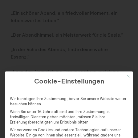
„Ein schöner Abend, ein friedvoller Moment, ein
lebenswertes Leben.“
„Der Abendhimmel, ein Meisterwerk für die Seele.“
„In der Ruhe des Abends, finde deine wahre
Essenz.“
„Lass den Abend deine Träume nähren und deine
Mit die
Hoffnungen stärken.“
Cookie-Einstellungen
„Ein Abend der Stille, ein Herz voller Dankbarkeit.“
Wir benötigen Ihre Zustimmung, bevor Sie unsere Website weiter
besuchen können.
„Mit jedem Abend, ein Schritt näher zur inneren
Wenn Sie unter 16 Jahre alt sind und Ihre Zustimmung zu
Harmonie.“
freiwilligen Diensten geben möchten, müssen Sie Ihre
Erziehungsberechtigten um Erlaubnis bitten.
„Der Abend fällt, die Seele erwacht.“
Wir verwenden Cookies und andere Technologien auf unserer
Website. Einige von ihnen sind essenziell, während andere uns