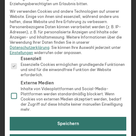
Erziehungsberechtigten um Erlaubnis bitten.
„Erwache, es ist Montag! Dein Abenteuer wartet.“
Wir verwenden Cookies und andere Technologien auf unserer
Website. Einige von ihnen sind essenziell, während andere uns
helfen, diese Website und Ihre Erfahrung zu verbessern.
„Guten Morgen! Lass deinen Montag von Erfolg und
Personenbezogene Daten können verarbeitet werden (z. B. IP-
Adressen), z. B. für personalisierte Anzeigen und Inhalte oder
Glück geprägt sein.“
Anzeigen- und Inhaltsmessung.
Weitere Informationen über die
Verwendung Ihrer Daten finden Sie in unserer
„Montage sind der Schlüssel zur gesamten Woche –
Datenschutzerklärung
.
Sie können Ihre Auswahl jederzeit unter
Einstellungen
widerrufen oder anpassen.
mach ihn brillant!“
Es folgt eine Liste der Service-Gruppen, für die eine Ein
Essenziell
Essenzielle Cookies ermöglichen grundlegende Funktionen
„Der Montag gehört dir – nimm ihn in die Hand und
und sind für die einwandfreie Funktion der Website
erforderlich.
mache das Beste daraus.“
Externe Medien
Inhalte von Videoplattformen und Social-Media-
„Lass diesen Montag der Startschuss für deine
Plattformen werden standardmäßig blockiert. Wenn
Träume sein.“
Cookies von externen Medien akzeptiert werden, bedarf
der Zugriff auf diese Inhalte keiner manuellen Einwilligung
mehr.
„Guten Morgen! Der Montag ist eine neue
Gelegenheit, dich selbst zu übertreffen.“
Speichern
„Jeder Montag ist ein weiterer Grund, zu lächeln und