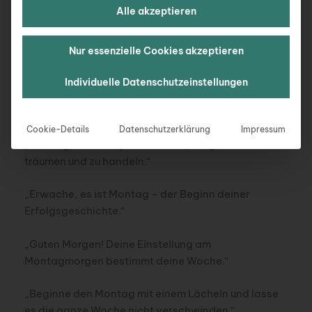
Alle akzeptieren
dankbar zu sein.“
„Der Montagmorgen ist wie eine frische Tasse
Nur essenzielle Cookies akzeptieren
Kaffee – nimm ihn schluckweise und genieße.“
Individuelle Datenschutzeinstellungen
„Ein neuer Montag, eine neue Woche, ein neuer
Sieg.“
Cookie-Details
Datenschutzerklärung
Impressum
„Montage sind die perfekte Zeit, um groß zu
träumen und zu handeln.“
„Erwache, es ist Montag – der Beginn deiner
Erfolgsgeschichte.“
„Guten Morgen! Deine Einstellung am
Montagmorgen bestimmt deine Woche.“
„Beginne den Montag mit einem Lächeln und lasse
es die ganze Woche nicht verschwinden.“