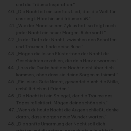
und die Träume Inspiration.“
„Die Nacht ist ein sanftes Lied, das die Welt für
uns singt. Höre hin und träume süß.“
„Wie der Mond seinen Zyklus hat, so folgt auch
jeder Nacht ein neuer Morgen. Ruhe sanft.“
„In der Tiefe der Nacht, zwischen den Schatten
und Träumen, finde deine Ruhe.“
„Mögen die leisen Flüstertöne der Nacht dir
Geschichten erzählen, die dein Herz erwärmen.“
„Lass die Dunkelheit der Nacht nicht über dich
kommen, ohne dass sie deine Sorgen mitnimmt.“
„Ein leises Gute Nacht, gesendet durch die Stille,
umhüllt dich mit Frieden.“
„Die Nacht ist ein Spiegel, der die Träume des
Tages reflektiert. Mögen deine schön sein.“
„Wenn du heute Nacht die Augen schließt, denke
daran, dass morgen neue Wunder warten.“
„Die sanfte Umarmung der Nacht soll dich
trösten und dir zeigen, dass du nie allein bist.“