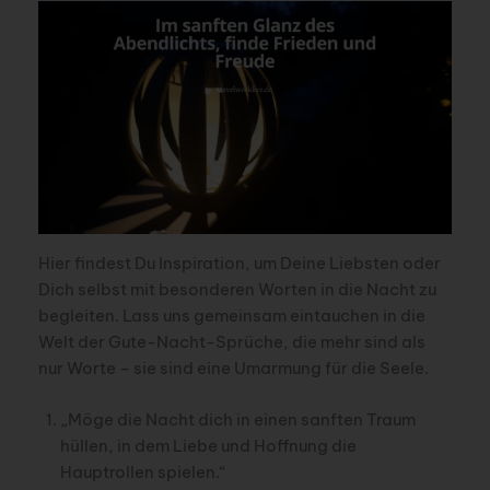
Hier findest Du Inspiration, um Deine Liebsten oder
Dich selbst mit besonderen Worten in die Nacht zu
begleiten. Lass uns gemeinsam eintauchen in die
Welt der Gute-Nacht-Sprüche, die mehr sind als
nur Worte – sie sind eine Umarmung für die Seele.
„Möge die Nacht dich in einen sanften Traum
hüllen, in dem Liebe und Hoffnung die
Hauptrollen spielen.“