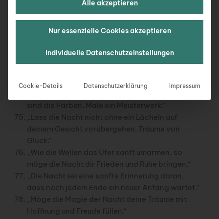
Alle akzeptieren
dir.“
„Gute Nacht, mein Freund. Möge die Dunkelheit
Nur essenzielle Cookies akzeptieren
dich in einen Schlaf wiegen, der dich erfrischt
und erneuert.“
Individuelle Datenschutzeinstellungen
„Die Stille der Nacht sei dein Begleiter auf dem
Weg in das Land der Träume, wo alles möglich
ist.“
Cookie-Details
Datenschutzerklärung
Impressum
„Jede Nacht ist eine Leinwand, und deine Träume
sind die Farben. Male ein Meisterwerk.“
„Lass die Nacht nicht ohne ein Lächeln auf
deinem Gesicht vorübergehen. Träume von
Glück.“
„Wie die Wellen das Ufer sanft umarmen, so
möge die Nacht dir Frieden und Ruhe bringen.“
„Die Nacht sei eine sanfte Erinnerung daran,
dass nach jedem Ende ein neuer Anfang wartet.“
„Möge die Magie der Nacht deine Träume mit
Hoffnung und Freude füllen.“