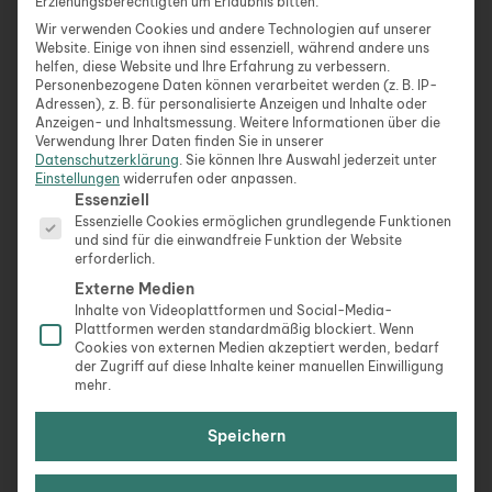
Erziehungsberechtigten um Erlaubnis bitten.
„Gute Nacht, falle sanft in den Schlaf, umgeben
Wir verwenden Cookies und andere Technologien auf unserer
von den Gedanken an morgen, die heller sind als
Website. Einige von ihnen sind essenziell, während andere uns
helfen, diese Website und Ihre Erfahrung zu verbessern.
jeder Stern.“
Personenbezogene Daten können verarbeitet werden (z. B. IP-
„In der Stille der Nacht höre auf die Stimme
Adressen), z. B. für personalisierte Anzeigen und Inhalte oder
deines Herzens. Sie erzählt dir von den Träumen,
Anzeigen- und Inhaltsmessung.
Weitere Informationen über die
Verwendung Ihrer Daten finden Sie in unserer
die wahr werden.“
Datenschutzerklärung
.
Sie können Ihre Auswahl jederzeit unter
„Wie die Blätter im Wind, so sollen deine Sorgen
Einstellungen
widerrufen oder anpassen.
Es folgt eine Liste der Service-Gruppen, für die eine Ein
Essenziell
mit der Nacht davonfliegen, dir Ruhe und Frieden
Essenzielle Cookies ermöglichen grundlegende Funktionen
lassend.“
und sind für die einwandfreie Funktion der Website
„Der Mond über dir sei ein heller Wächter in der
erforderlich.
Nacht, der deine Träume zu wundersamen Orten
Externe Medien
führt.“
Inhalte von Videoplattformen und Social-Media-
Plattformen werden standardmäßig blockiert. Wenn
„Die Sterne mögen leuchten und dir den Weg zu
Cookies von externen Medien akzeptiert werden, bedarf
deinen Träumen weisen, jede Nacht aufs Neue.“
der Zugriff auf diese Inhalte keiner manuellen Einwilligung
„Mögen die Träume dieser Nacht dich auf eine
mehr.
Reise mitnehmen, die dein Herz mit Freude
Speichern
erfüllt.“
„Die Nacht flüstert Geheimnisse des Universums.
Schließe die Augen und lausche, sie spricht zu