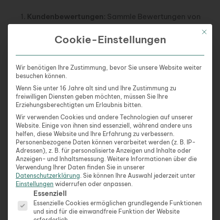
Kundenbewertungen
: Sammle Bewertungen von
zufriedenen Kunden, um Vertrauen bei
Mit die
Cookie-Einstellungen
potenziellen Neukunden zu schaffen.
Individualisierung
: Biete Deinen Kunden die
Möglichkeit, ihre Wundertüten individuell zu
Wir benötigen Ihre Zustimmung, bevor Sie unsere Website weiter
gestalten.
besuchen können.
Lerne immer dazu
: Bleibe auf dem Laufenden
Wenn Sie unter 16 Jahre alt sind und Ihre Zustimmung zu
freiwilligen Diensten geben möchten, müssen Sie Ihre
über Trends und Innovationen in der Branche, um
Erziehungsberechtigten um Erlaubnis bitten.
Dein Angebot stets aktuell zu halten.
Wir verwenden Cookies und andere Technologien auf unserer
Website. Einige von ihnen sind essenziell, während andere uns
Heimarbeit Verpackungsarbeiten von Zuhause:
helfen, diese Website und Ihre Erfahrung zu verbessern.
Personenbezogene Daten können verarbeitet werden (z. B. IP-
Spezialisierung auf Kosmetikprodukte
Adressen), z. B. für personalisierte Anzeigen und Inhalte oder
Anzeigen- und Inhaltsmessung.
Weitere Informationen über die
Kosmetikprodukte sind Substanzen, die dazu
Verwendung Ihrer Daten finden Sie in unserer
Datenschutzerklärung
.
Sie können Ihre Auswahl jederzeit unter
bestimmt sind, äußerlich am menschlichen Körper
Einstellungen
widerrufen oder anpassen.
oder in der Mundhöhle angewendet zu werden, um
Es folgt eine Liste der Service-Gruppen, für die eine Ein
Essenziell
das Aussehen zu reinigen, zu parfümieren, das
Essenzielle Cookies ermöglichen grundlegende Funktionen
und sind für die einwandfreie Funktion der Website
Aussehen zu verändern oder den Körper zu
erforderlich.