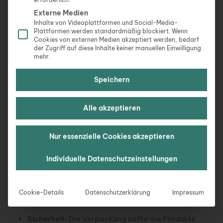
schützen oder in gutem Zustand zu halten. Dies
Externe Medien
umfasst eine breite Palette von Produkten,
Inhalte von Videoplattformen und Social-Media-
einschließlich, aber nicht beschränkt auf:
Plattformen werden standardmäßig blockiert. Wenn
Cookies von externen Medien akzeptiert werden, bedarf
der Zugriff auf diese Inhalte keiner manuellen Einwilligung
Make-up und dekorative Kosmetik
mehr.
Hautpflegeprodukte
Haarpflegeprodukte
Speichern
Parfüms und Düfte
Alle akzeptieren
Die Anforderungen an die Verpackung von
Kosmetikprodukten
Nur essenzielle Cookies akzeptieren
Die Verpackung von Kosmetikprodukten erfordert
Individuelle Datenschutzeinstellungen
eine besondere Sorgfalt, um sicherzustellen, dass
die Produkte sicher, hygienisch und ansprechend
präsentiert werden. Hier sind einige der wichtigsten
Cookie-Details
Datenschutzerklärung
Impressum
Aspekte, die Du beachten solltest:
Sicherheit
: Die Verpackung sollte die Produkte