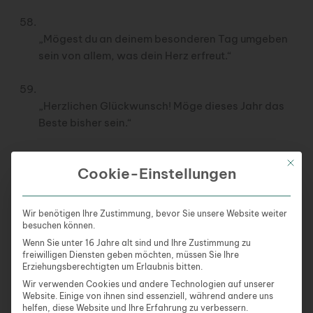
„Mögest du an deinem besonderen Tag umgeben
sein von allem, was dein Herz erfreut.“
„Herzlichen Glückwunsch! Möge dieses Jahr das
Beste bisher sein.“
Mit die
Cookie-Einstellungen
„Zu deinem Geburtstag wünsche ich dir, dass du
die Schönheit in jedem Tag findest.“
Wir benötigen Ihre Zustimmung, bevor Sie unsere Website weiter
besuchen können.
„Ich wünsche dir ein Jahr voller Lachen, Liebe
Wenn Sie unter 16 Jahre alt sind und Ihre Zustimmung zu
freiwilligen Diensten geben möchten, müssen Sie Ihre
und all den schönen Dingen des Lebens.“
Erziehungsberechtigten um Erlaubnis bitten.
Wir verwenden Cookies und andere Technologien auf unserer
Website. Einige von ihnen sind essenziell, während andere uns
„Zum Geburtstag viel Glück und ein Jahr, das so
helfen, diese Website und Ihre Erfahrung zu verbessern.