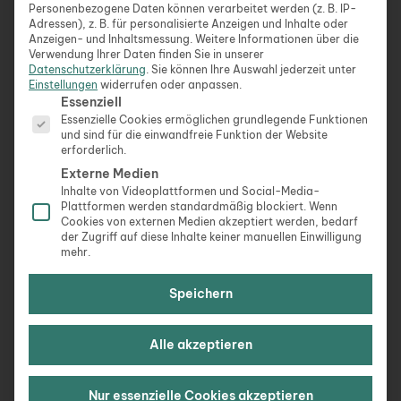
Personenbezogene Daten können verarbeitet werden (z. B. IP-
wunderbar ist wie du.“
Adressen), z. B. für personalisierte Anzeigen und Inhalte oder
Anzeigen- und Inhaltsmessung.
Weitere Informationen über die
Verwendung Ihrer Daten finden Sie in unserer
Datenschutzerklärung
.
Sie können Ihre Auswahl jederzeit unter
„Herzlichen Glückwunsch! Möge dein Geburtstag
Einstellungen
widerrufen oder anpassen.
Es folgt eine Liste der Service-Gruppen, für die eine Ein
so hell und freudig sein wie dein Lächeln.“
Essenziell
Essenzielle Cookies ermöglichen grundlegende Funktionen
und sind für die einwandfreie Funktion der Website
erforderlich.
„Möge dein neues Lebensjahr voller Glück,
Externe Medien
Gesundheit und Erfolg sein.“
Inhalte von Videoplattformen und Social-Media-
Plattformen werden standardmäßig blockiert. Wenn
Cookies von externen Medien akzeptiert werden, bedarf
der Zugriff auf diese Inhalte keiner manuellen Einwilligung
„Zu deinem Geburtstag wünsche ich dir ein Jahr
mehr.
voller Überraschungen und Freude.“
Speichern
„Möge dein Geburtstag so besonders sein, wie
Alle akzeptieren
du es für die Menschen in deinem Leben bist.“
Nur essenzielle Cookies akzeptieren