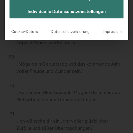
„Ich wünsche dir ein Jahr, das so einzigartig und
Individuelle Datenschutzeinstellungen
wunderbar ist wie du selbst.“
Cookie-Details
Datenschutzerklärung
Impressum
„Zum Geburtstag wünsche ich dir, dass jeder
Tag ein Grund zum Feiern ist.“
„Möge dein Geburtstag und das kommende Jahr
voller Freude und Wunder sein.“
„Herzlichen Glückwunsch! Mögest du immer den
Mut haben, deinen Träumen zu folgen.“
„Ich wünsche dir ein Jahr voller glücklicher
Zufälle und süßer Überraschungen.“