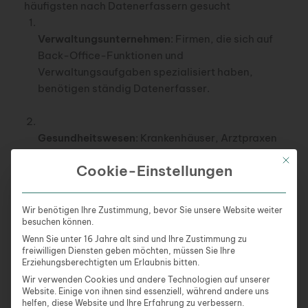
häufigsten nach Datenerfassern gesucht
Verwaltungsunternehmen
: Firmen, die sich auf
Back-Office-Funktionen und
Verwaltungsaufgaben spezialisiert haben,
benötigen ständig Datenerfasser.
Gesundheitswesen
: Krankenhäuser, Arztpraxen
und andere medizinische Einrichtungen
Mit die
Cookie-Einstellungen
benötigen Datenerfasser, um
Patienteninformationen, Behandlungsdetails
und andere relevante Daten zu erfassen.
Wir benötigen Ihre Zustimmung, bevor Sie unsere Website weiter
besuchen können.
Wenn Sie unter 16 Jahre alt sind und Ihre Zustimmung zu
freiwilligen Diensten geben möchten, müssen Sie Ihre
Einzelhandel
: Große Einzelhandelsketten und -
Erziehungsberechtigten um Erlaubnis bitten.
distributoren müssen oft große Mengen von
Wir verwenden Cookies und andere Technologien auf unserer
Produktdaten, Bestandslisten und Kundendaten
Website. Einige von ihnen sind essenziell, während andere uns
erfassen.
helfen, diese Website und Ihre Erfahrung zu verbessern.