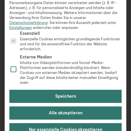
Personenbezogene Daten können verarbeitet werden (z. B. IP-
Adressen), z. B. für personalisierte Anzeigen und Inhalte oder
Anzeigen- und Inhaltsmessung.
Weitere Informationen über die
Verwendung Ihrer Daten finden Sie in unserer
Finanzdienstleistungen
: Banken,
Datenschutzerklärung
.
Sie können Ihre Auswahl jederzeit unter
Versicherungen und andere Finanzinstitutionen
Einstellungen
widerrufen oder anpassen.
Es folgt eine Liste der Service-Gruppen, für die eine Ein
benötigen Datenerfasser, um Kundendaten,
Essenziell
Essenzielle Cookies ermöglichen grundlegende Funktionen
Transaktionsdetails und andere finanzbezogene
und sind für die einwandfreie Funktion der Website
Informationen zu verwalten.
erforderlich.
Externe Medien
Inhalte von Videoplattformen und Social-Media-
Öffentliche Verwaltung
: Behörden auf lokaler,
Plattformen werden standardmäßig blockiert. Wenn
Cookies von externen Medien akzeptiert werden, bedarf
regionaler und nationaler Ebene benötigen
der Zugriff auf diese Inhalte keiner manuellen Einwilligung
Datenerfasser für verschiedene administrative
mehr.
Aufgaben, einschließlich der Verarbeitung von
Anträgen, Lizenzen und anderen Formularen.
Speichern
Alle akzeptieren
Forschungsinstitute und Universitäten
: Bei
Forschungsprojekten, Umfragen und Studien
Nur essenzielle Cookies akzeptieren