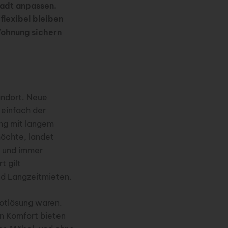
tadt anpassen.
flexibel bleiben
 Wohnung sichern
andort. Neue
 einfach der
ung mit langem
öchte, landet
t und immer
t gilt
nd Langzeitmieten.
Notlösung waren.
en Komfort bieten