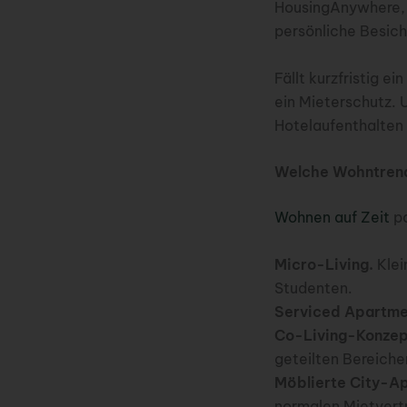
HousingAnywhere, d
persönliche Besich
Fällt kurzfristig e
ein Mieterschutz. 
Hotelaufenthalten 
Welche Wohntrend
Wohnen auf Zeit
pa
Micro-Living.
Klei
Studenten.
Serviced Apartme
Co-Living-Konzep
geteilten Bereiche
Möblierte City-A
normalen Mietvert