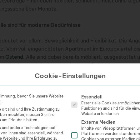
ietverträge – nur eben flexibler, schneller, meist ohne eig
ungssuche über Monate.
lle sind für moderne Bedürfnisse
deutet vor allem: Beweglichkeit und Flexibilität. Die An
b. Vom voll eingerichteten Apartment im Europaviertel bi
im
Ostend
. Alle sind dabei bereits möbliert, ausgestattet 
raucht dazu praktisch nur noch einen Klick im Internet.
Cookie-Einstellungen
sind ideal für Phasen, in denen sich vieles verändert. Idea
Ideal für Menschen, die keine Lust auf wochenlanges Möbe
Es folgt eine Liste der Servi
timmung, bevor Sie unsere Website
Essenziell
abeprotokolle haben. Dazu kommt der klare Vorteil: Miet
n.
Essenzielle Cookies ermögliche
hen, sechs Monate, ein Jahr, oder eben mit der Zeit verlä
Funktionen und sind für die ein
e alt sind und Ihre Zustimmung zu
eiben möchte.
Website erforderlich.
geben möchten, müssen Sie Ihre
 um Erlaubnis bitten.
Externe Medien
 und andere Technologien auf
Inhalte von Videoplattformen 
durch geprüfte Angebote
 von ihnen sind essenziell, während
Plattformen werden standardmä
se Website und Ihre Erfahrung zu
Cookies von externen Medien ak