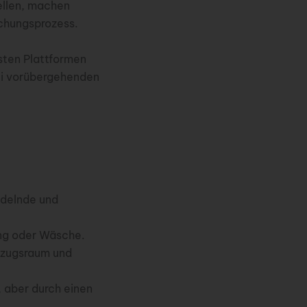
ellen, machen
uchungsprozess.
isten Plattformen
bei vorübergehenden
ndelnde und
ung oder Wäsche.
kzugsraum und
, aber durch einen