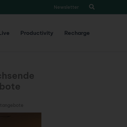
Newsletter
Live
Productivity
Recharge
achsende
ebote
ietangebote