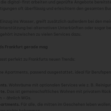
ie digital-first arbeiten und geprüfte Angebote bereitst
tigungen oft überflüssig und erleichtern den gesamten B
in Einzug ins Wasser, greift zusätzlich außerdem bei den me
Unterstützung bei alternativen Unterkünften oder sogar 
gehört inzwischen zu vielen Services dazu.
s Frankfurt gerade mag
sst perfekt zu Frankfurts neuen Trends:
ne Apartments, passend ausgestattet, ideal für Berufspe
nts.
Wohnräume mit optionalen Services wie z. B. Reinig
te.
Das ist gemeinschaftliches Wohnen mit privatem Rüc
n – ähnlich WGs.
partments.
Für alle, die mitten im Geschehen leben wollen
rag nichts bekommen.