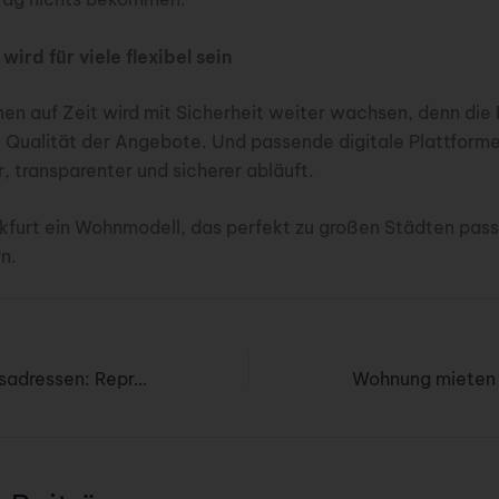
wird für viele flexibel sein
en auf Zeit wird mit Sicherheit weiter wachsen, denn die 
 Qualität der Angebote. Und passende digitale Plattforme
r, transparenter und sicherer abläuft.
nkfurt ein Wohnmodell, das perfekt zu großen Städten passt
n.
Virtuelle Geschäftsadressen: Repräsentanz und Flexibilität für moderne Unternehmen