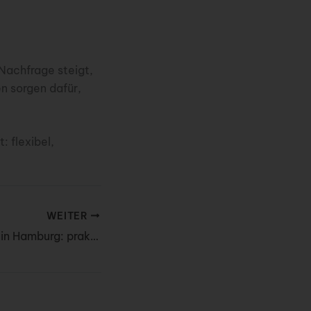
Nachfrage steigt,
n sorgen dafür,
: flexibel,
WEITER
Wohnung mieten in Hamburg: praktische Tipps für Berufstätige & Studenten