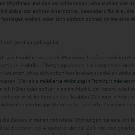
en Rhythmus und den verschiedenen Lebensstilen der S
rd dabei zur echten Alternative, besonders für alle, die 
 festlegen wollen, oder sich einfach schnell online eine
Zeit jetzt so gefragt ist
adt wie Frankfurt wechseln Menschen häufiger mal den St
ojektjobs. Praktika. Übergangsphasen. Und manchmal auch
Neustart, ohne sich sofort fest in einer speziellen Wohn
 müssen. Wer eine
möblierte Wohnung in Frankfurt mieten
m
lich früher oder später in einem Markt, der rasant wächs
 sicherer wird. Im Bereich des flexiblen Wohnens in Frankfur
elen als zuverlässige Referenz für geprüfte Zwischen- u
h die Zeiten, in denen befristete Wohnungen nur eine Art 
üfte, hochwertige Angebote, die auf Zeit fast den gleich