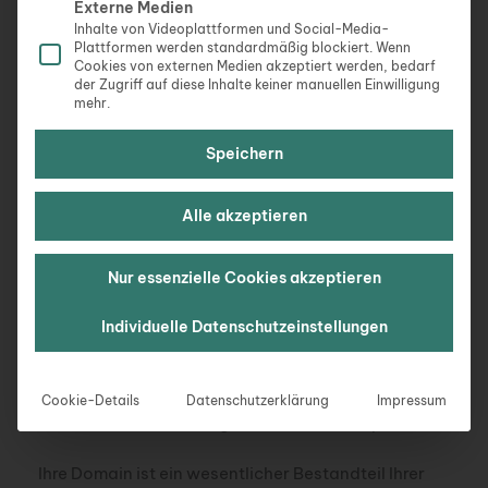
Externe Medien
Inhalte von Videoplattformen und Social-Media-
Diese speziellen Endungen bieten nicht nur eine
Plattformen werden standardmäßig blockiert. Wenn
klare Botschaft, sondern können auch das
Cookies von externen Medien akzeptiert werden, bedarf
Markenimage verbessern. Unternehmen, die solche
der Zugriff auf diese Inhalte keiner manuellen Einwilligung
mehr.
Domains nutzen, zeigen ihren Kunden und Partnern
deutlich ihre ökologischen Prioritäten. Dies kann
Speichern
sich positiv auf Ihre Glaubwürdigkeit auswirken und
dazu beitragen, dass Ihre Marke als Vorreiter im
Bereich Nachhaltigkeit wahrgenommen wird.
Alle akzeptieren
Berücksichtigen Sie bei der Auswahl Ihrer Domain-
Nur essenzielle Cookies akzeptieren
Endung auch die Zielgruppe und den Markt. Dies
kann Ihnen helfen, eine effektivere Verbindung mit
Individuelle Datenschutzeinstellungen
Ihrem Publikum herzustellen und Ihre
Kommunikationsstrategie zu stärken.
Cookie-Details
Datenschutzerklärung
Impressum
Domains mit Nachhaltigkeitszielen verknüpfen
Ihre Domain ist ein wesentlicher Bestandteil Ihrer