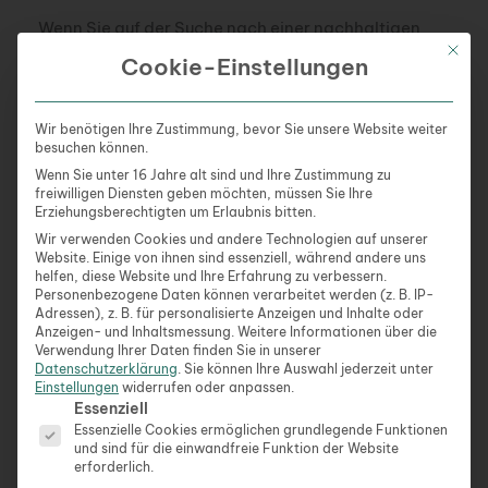
Wenn Sie auf der Suche nach einer nachhaltigen
Mit die
Hosting-Option sind, sollten Sie auch den Service
Cookie-Einstellungen
in Betracht ziehen. Dieser Anbieter setzt auf
innovative Technologien zur Reduktion des
Wir benötigen Ihre Zustimmung, bevor Sie unsere Website weiter
Energieverbrauchs und unterstützt Unternehmen
besuchen können.
bei ihren Nachhaltigkeitszielen.
Wenn Sie unter 16 Jahre alt sind und Ihre Zustimmung zu
freiwilligen Diensten geben möchten, müssen Sie Ihre
Die Wahl von umweltfreundlichen Domain-
Erziehungsberechtigten um Erlaubnis bitten.
Endungen
Wir verwenden Cookies und andere Technologien auf unserer
Website. Einige von ihnen sind essenziell, während andere uns
helfen, diese Website und Ihre Erfahrung zu verbessern.
Die richtige Domain-Endung kann viel über die
Personenbezogene Daten können verarbeitet werden (z. B. IP-
Werte Ihres Unternehmens aussagen. Bei der
Adressen), z. B. für personalisierte Anzeigen und Inhalte oder
Anzeigen- und Inhaltsmessung.
Weitere Informationen über die
Auswahl einer Domain lohnt es sich daher, solche
Verwendung Ihrer Daten finden Sie in unserer
Endungen zu wählen, die Ihre nachhaltigen
Datenschutzerklärung
.
Sie können Ihre Auswahl jederzeit unter
Einstellungen
widerrufen oder anpassen.
Bemühungen widerspiegeln. Zum Beispiel könnten
Es folgt eine Liste der Service-Gruppen, für die eine Ein
Essenziell
.eco oder .green Domains verwendet werden, um
Essenzielle Cookies ermöglichen grundlegende Funktionen
Ihr Engagement für den Umweltschutz zu
und sind für die einwandfreie Funktion der Website
erforderlich.
unterstreichen.