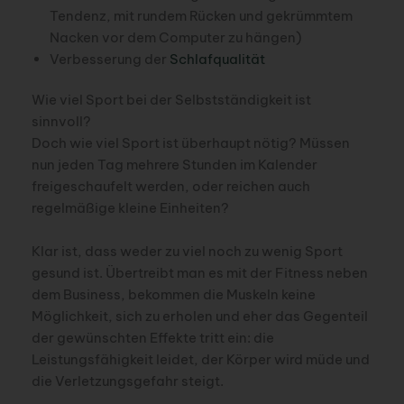
Tendenz, mit rundem Rücken und gekrümmtem
Nacken vor dem Computer zu hängen)
Verbesserung der
Schlafqualität
Wie viel Sport bei der Selbstständigkeit ist
sinnvoll?
Doch wie viel Sport ist überhaupt nötig? Müssen
nun jeden Tag mehrere Stunden im Kalender
freigeschaufelt werden, oder reichen auch
regelmäßige kleine Einheiten?
Klar ist, dass weder zu viel noch zu wenig Sport
gesund ist. Übertreibt man es mit der Fitness neben
dem Business, bekommen die Muskeln keine
Möglichkeit, sich zu erholen und eher das Gegenteil
der gewünschten Effekte tritt ein: die
Leistungsfähigkeit leidet, der Körper wird müde und
die Verletzungsgefahr steigt.