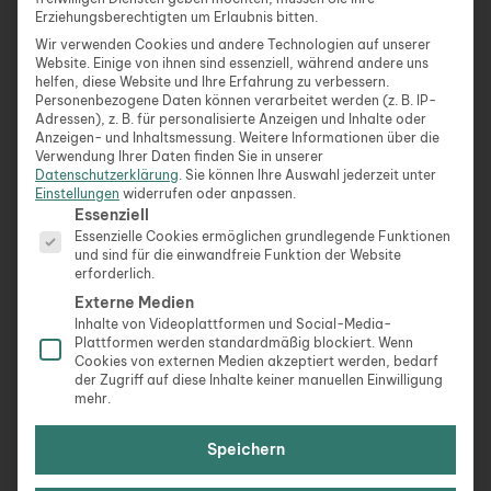
ist die richtige?
Erziehungsberechtigten um Erlaubnis bitten.
Sollte es eher Ausdauertraining sein oder doch nur
Wir verwenden Cookies und andere Technologien auf unserer
Kraftsport? Am besten ist in diesem Fall eine
Website. Einige von ihnen sind essenziell, während andere uns
helfen, diese Website und Ihre Erfahrung zu verbessern.
ausgewogene Kombination. Zwar eignet sich vor
Personenbezogene Daten können verarbeitet werden (z. B. IP-
allem Ausdauersport dazu, Fett zu verbrennen und
Adressen), z. B. für personalisierte Anzeigen und Inhalte oder
Anzeigen- und Inhaltsmessung.
Weitere Informationen über die
das Herz-Kreislauf-System zu stärken, jedoch ist
Verwendung Ihrer Daten finden Sie in unserer
auch der Aufbau von Muskeln nicht zu
Datenschutzerklärung
.
Sie können Ihre Auswahl jederzeit unter
Einstellungen
widerrufen oder anpassen.
vernachlässigen, um Gelenke und Knochen
Es folgt eine Liste der Service-Gruppen, für die eine Ein
Essenziell
während dem Ausdauertraining zu stützen.
Essenzielle Cookies ermöglichen grundlegende Funktionen
Außerdem verbrennen Muskelzellen auch nach dem
und sind für die einwandfreie Funktion der Website
Training noch Fett und sorgen bei richtiger
erforderlich.
Umsetzung für eine gesündere Haltung.
Externe Medien
Inhalte von Videoplattformen und Social-Media-
Plattformen werden standardmäßig blockiert. Wenn
Neben Individualsport gibt es natürlich auch die
Cookies von externen Medien akzeptiert werden, bedarf
Möglichkeit, einem Teamsport als Ausgleich zur
der Zugriff auf diese Inhalte keiner manuellen Einwilligung
mehr.
Selbstständigkeit beizutreten – beides hat seine
Vor- und Nachteile. Beim Teamsport gibt es in der
Speichern
Regel feste Trainingszeiten, was von Vorteil sein
kann, weil man dann eine gewisse Verbindlichkeit