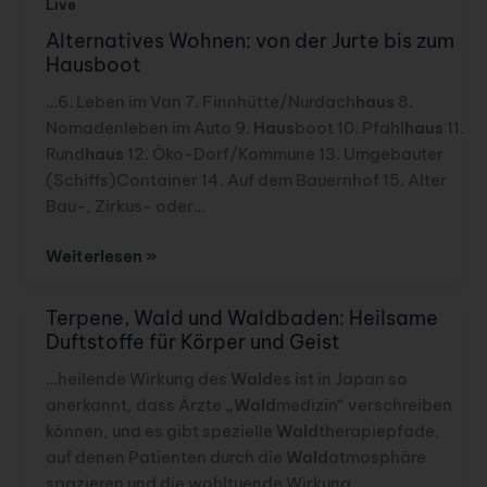
Live
Alternatives Wohnen: von der Jurte bis zum
Hausboot
…6. Leben im Van 7. Finnhütte/Nurdach
haus
8.
Nomadenleben im Auto 9.
Haus
boot 10. Pfahl
haus
11.
Rund
haus
12. Öko-Dorf/Kommune 13. Umgebauter
(Schiffs)Container 14. Auf dem Bauernhof 15. Alter
Bau-, Zirkus- oder…
Alternatives
Weiterlesen »
Wohnen:
von
Terpene, Wald und Waldbaden: Heilsame
der
Duftstoffe für Körper und Geist
Jurte
…heilende Wirkung des
Wald
es ist in Japan so
bis
anerkannt, dass Ärzte
„Wald
medizin“ verschreiben
zum
können, und es gibt spezielle
Wald
therapiepfade,
Hausboot
auf denen Patienten durch die
Wald
atmosphäre
spazieren und die wohltuende Wirkung…