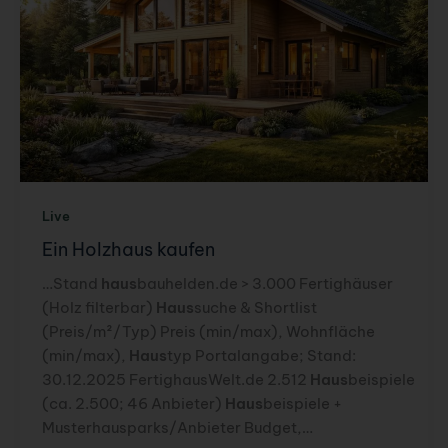
Überblick
Live
Ein Holzhaus kaufen
…Stand
haus
bauhelden.de > 3.000 Fertighäuser
(Holz filterbar)
Haus
suche & Shortlist
(Preis/m²/Typ) Preis (min/max), Wohnfläche
(min/max),
Haus
typ Portalangabe; Stand:
30.12.2025 FertighausWelt.de 2.512
Haus
beispiele
(ca. 2.500; 46 Anbieter)
Haus
beispiele +
Musterhausparks/Anbieter Budget,…