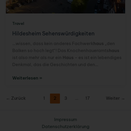
Travel
Hildesheim Sehenswürdigkeiten
…wissen, dass kein anderes Fachwerk
haus
„den
Balken so hoch legt“! Das Knochenhaueramts
haus
ist also mehr als nur ein
Haus
– es ist ein lebendiges
Denkmal, das die Geschichten und den…
Hildesheim
Weiterlesen »
Sehenswürdigkeiten
←
Zurück
1
2
3
…
17
Weiter
→
Impressum
Datenschutzerklärung