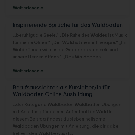
Ein
Weiterlesen »
Holzhaus
kaufen
Inspirierende Sprüche für das Waldbaden
…beruhigt die Seele.“ „Die Ruhe des
Wald
es ist Musik
für meine Ohren.“ „Der
Wald
ist meine Therapie.“ „Im
Wald
können wir unsere Gedanken sammeln und
unsere Herzen öffnen.“ „Das
Wald
baden…
Inspirierende
Weiterlesen »
Sprüche
für
Berufsaussichten als Kursleiter/in für
das
Waldbaden Online Ausbildung
Waldbaden
…der Kategorie
Wald
baden
Wald
baden Übungen
mit Anleitung für deinen Aufenthalt im
Wald
In
diesem Beitrag findest du sieben heilsame
Wald
baden Übungen mit Anleitung, die dir dabei
helfen, den
Wald
bewusst…