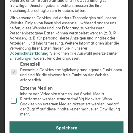
Wenn Sie unter 16 Jahre alt sind und Ihre Zustimmung zu
…rund um das naturnahes Wohnen​
Haus
im
Wald
freiwilligen Diensten geben möchten, müssen Sie Ihre
kaufen: Tausche
Wald
geräusche gegen
Erziehungsberechtigten um Erlaubnis bitten.
Großstadtlärm Tiny
Haus
kaufen: Eine umfassende
Wir verwenden Cookies und andere Technologien auf unserer
Website. Einige von ihnen sind essenziell, während andere uns
Entscheidungshilfe zu Preisen, Arten, autarkie und
helfen, diese Website und Ihre Erfahrung zu verbessern.
Genehmigungen! Block
haus
kaufen: Gesundes
Personenbezogene Daten können verarbeitet werden (z. B. IP-
wohnen mit…
Adressen), z. B. für personalisierte Anzeigen und Inhalte oder
Anzeigen- und Inhaltsmessung.
Weitere Informationen über die
Verwendung Ihrer Daten finden Sie in unserer
Haus
Weiterlesen »
Datenschutzerklärung
.
Sie können Ihre Auswahl jederzeit unter
Einstellungen
widerrufen oder anpassen.
am
Es folgt eine Liste der Service-Gruppen, für die eine Ein
Essenziell
See
Essenzielle Cookies ermöglichen grundlegende Funktionen
kaufen
und sind für die einwandfreie Funktion der Website
erforderlich.
Externe Medien
Inhalte von Videoplattformen und Social-Media-
Plattformen werden standardmäßig blockiert. Wenn
Cookies von externen Medien akzeptiert werden, bedarf
der Zugriff auf diese Inhalte keiner manuellen Einwilligung
mehr.
Speichern