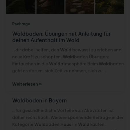
Recharge
Waldbaden: Übungen mit Anleitung für
deinen Aufenthalt im Wald
…dir dabei helfen, den
Wald
bewusst zu erleben und
neue Kraft zu schöpfen.
Wald
baden Übungen:
Eintauchen in die
Wald
atmosphäre Beim
Wald
baden
geht es darum, sich Zeit zu nehmen, sich zu…
Waldbaden:
Weiterlesen »
Übungen
mit
Waldbaden in Bayern
Anleitung
…für gesundheitliche Vorteile von Aktivitäten ist
für
daher recht hoch. Weitere spannende Beiträge in der
deinen
Kategorie
Wald
baden
Haus
im
Wald
kaufen:
Aufenthalt