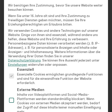
und Meditationen, Audiolektionen und ein
Wir benötigen Ihre Zustimmung, bevor Sie unsere Website weiter
Abschluss-Zertifikat.
besuchen können.
Wenn Sie unter 16 Jahre alt sind und Ihre Zustimmung zu
MEHR ERFAHREN ZUR ONLINE-AUSBILDUNG “
freiwilligen Diensten geben möchten, müssen Sie Ihre
WALD UND NATURTHERAPIE“
Erziehungsberechtigten um Erlaubnis bitten.
Wir verwenden Cookies und andere Technologien auf unserer
Website. Einige von ihnen sind essenziell, während andere uns
Im Kurs inklusive:
helfen, diese Website und Ihre Erfahrung zu verbessern.
✓ Umfangreiche Unterlagen als PDF-Datei mit 100
Personenbezogene Daten können verarbeitet werden (z. B. IP-
Seiten
Adressen), z. B. für personalisierte Anzeigen und Inhalte oder
Anzeigen- und Inhaltsmessung.
Weitere Informationen über die
✓ Dauerhafter Zugriff auf alle Inhalte
Verwendung Ihrer Daten finden Sie in unserer
✓ 20 Übungen und Meditationen
Datenschutzerklärung
.
Sie können Ihre Auswahl jederzeit unter
Einstellungen
widerrufen oder anpassen.
✓ Audiolektionen zu allen Kapiteln
Es folgt eine Liste der Service-Gruppen, für die eine Ein
Essenziell
✓ Arbeitsblatt zum Ausdrucken
Essenzielle Cookies ermöglichen grundlegende Funktionen
✓ Beispiel-Kursplan für 3 Tage
und sind für die einwandfreie Funktion der Website
erforderlich.
MEHR ERFAHREN ZUR ONLINE-AUSBILDUNG “
Externe Medien
Inhalte von Videoplattformen und Social-Media-
WALD UND NATURTHERAPIE“
Plattformen werden standardmäßig blockiert. Wenn
Cookies von externen Medien akzeptiert werden, bedarf
Weitere spannende Beiträge in der Kategorie
der Zugriff auf diese Inhalte keiner manuellen Einwilligung
mehr.