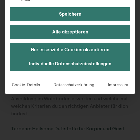
Waldbaden
Speichern
Waldbaden Übungen mit Anleitung für deinen
Aufenthalt im Wald
Alle akzeptieren
In diesem Beitrag findest du sieben heilsame
Waldbaden Übungen mit Anleitung, die dir dabei
Nur essenzielle Cookies akzeptieren
helfen, den Wald bewusst zu erleben und neue Kraft
zu schöpfen.
Individuelle Datenschutzeinstellungen
Waldbaden Ausbildung & Seminare
Cookie-Details
Datenschutzerklärung
Impressum
Wir zeigen dir welche Inhalte dich bei einer
Ausbildung im Waldbaden erwarten und welche mit
welchen Kriterien du den richtigen Anbieter für dich
findest.
Terpene: Heilsame Duftstoffe für Körper und Geist