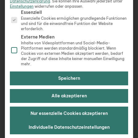
Datenschutzerklärung
.
Sie können Ihre Auswahl jederzeit unter
Ja, die Schweiz ist teuer. Aber es gibt Strategien,
Einstellungen
widerrufen oder anpassen.
Es folgt eine Liste der Service-Gruppen, für die eine Ein
um die Kosten deutlich zu senken:
Essenziell
Essenzielle Cookies ermöglichen grundlegende Funktionen
und sind für die einwandfreie Funktion der Website
Unterkünfte smart buchen
erforderlich.
Externe Medien
– Nutze Ferienwohnungen statt Hotels
Inhalte von Videoplattformen und Social-Media-
– Reise außerhalb der Hochsaison (besonders
Plattformen werden standardmäßig blockiert. Wenn
Cookies von externen Medien akzeptiert werden, bedarf
Frühling und Herbst)
der Zugriff auf diese Inhalte keiner manuellen Einwilligung
– Bleibe mehrere Wochen, um von Langzeit-
mehr.
Rabatten zu profitieren
Speichern
Selbst kochen statt essen gehen
Alle akzeptieren
In der Schweiz sind Restaurantbesuche teuer. Wer
selbst kocht, spart enorm – und Supermärkte bieten
Nur essenzielle Cookies akzeptieren
hohe Qualität.
Individuelle Datenschutzeinstellungen
Gratis-Aktivitäten nutzen