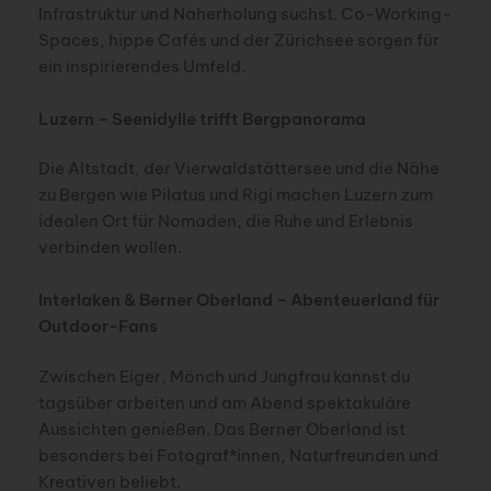
Infrastruktur und Naherholung suchst. Co-Working-
Spaces, hippe Cafés und der Zürichsee sorgen für
ein inspirierendes Umfeld.
Luzern – Seenidylle trifft Bergpanorama
Die Altstadt, der Vierwaldstättersee und die Nähe
zu Bergen wie Pilatus und Rigi machen Luzern zum
idealen Ort für Nomaden, die Ruhe und Erlebnis
verbinden wollen.
Interlaken & Berner Oberland – Abenteuerland für
Outdoor-Fans
Zwischen Eiger, Mönch und Jungfrau kannst du
tagsüber arbeiten und am Abend spektakuläre
Aussichten genießen. Das Berner Oberland ist
besonders bei Fotograf*innen, Naturfreunden und
Kreativen beliebt.