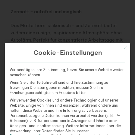
Zermatt – autofrei und magisch
Das Matterhorn ist ikonisch – und Zermatt bietet
zudem eine ruhige, inspirierende Atmosphäre ohne
Autolärm. Perfekt für konzentrierte Arbeitstage mit
alpiner Kulisse.
Mit die
Cookie-Einstellungen
Lugano – mediterranes Flair mit Schweizer
Qualität
Wir benötigen Ihre Zustimmung, bevor Sie unsere Website weiter
besuchen können.
Im Tessin verschmelzen Italien und Schweiz. Die
Wenn Sie unter 16 Jahre alt sind und Ihre Zustimmung zu
freiwilligen Diensten geben möchten, müssen Sie Ihre
Lebensfreude, das Essen und das Klima erinnern an
Erziehungsberechtigten um Erlaubnis bitten.
Bella Italia, während Infrastruktur und Sicherheit
Wir verwenden Cookies und andere Technologien auf unserer
typisch schweizerisch bleiben.
Website. Einige von ihnen sind essenziell, während andere uns
helfen, diese Website und Ihre Erfahrung zu verbessern.
Personenbezogene Daten können verarbeitet werden (z. B. IP-
4. Hohe Lebenshaltungskosten – und wie du sie
Adressen), z. B. für personalisierte Anzeigen und Inhalte oder
clever minimierst
Anzeigen- und Inhaltsmessung.
Weitere Informationen über die
Verwendung Ihrer Daten finden Sie in unserer