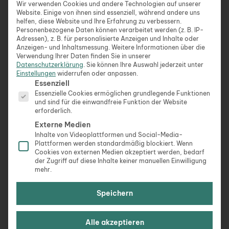
öffentlichen Veranstaltungen für die allgemeine
Wir verwenden Cookies und andere Technologien auf unserer
Website. Einige von ihnen sind essenziell, während andere uns
Bevölkerung.
helfen, diese Website und Ihre Erfahrung zu verbessern.
Die Kurse der Waldakademie zielen darauf ab, das
Personenbezogene Daten können verarbeitet werden (z. B. IP-
Adressen), z. B. für personalisierte Anzeigen und Inhalte oder
Wissen und das Bewusstsein für die Komplexität
Anzeigen- und Inhaltsmessung.
Weitere Informationen über die
der Waldökosysteme zu erhöhen und die Bedeutung
Verwendung Ihrer Daten finden Sie in unserer
von nachhaltiger Forstwirtschaft und Naturschutz
Datenschutzerklärung
.
Sie können Ihre Auswahl jederzeit unter
Einstellungen
widerrufen oder anpassen.
hervorzuheben. Dazu gehört auch die Vermittlung
Es folgt eine Liste der Service-Gruppen, für die eine Ein
Essenziell
von Wohllebens Philosophie des „sanften“
Essenzielle Cookies ermöglichen grundlegende Funktionen
Forstmanagements, die den Schutz und die
und sind für die einwandfreie Funktion der Website
erforderlich.
Erhaltung der natürlichen Waldsysteme betont.
Externe Medien
Inhalte von Videoplattformen und Social-Media-
Die Waldakademie bietet auch Veranstaltungen für
Plattformen werden standardmäßig blockiert. Wenn
Kinder und Familien an, um jungen Menschen ein
Cookies von externen Medien akzeptiert werden, bedarf
der Zugriff auf diese Inhalte keiner manuellen Einwilligung
Verständnis und eine Wertschätzung für die Natur
mehr.
zu vermitteln. Zudem gibt es Online-Kurse für
diejenigen, die nicht in der Lage sind, persönlich
Speichern
teilzunehmen.
Das Hauptquartier befindet sich in der Gemeinde
Alle akzeptieren
Hümmel in der Eifel, Deutschland, wo Wohlleben