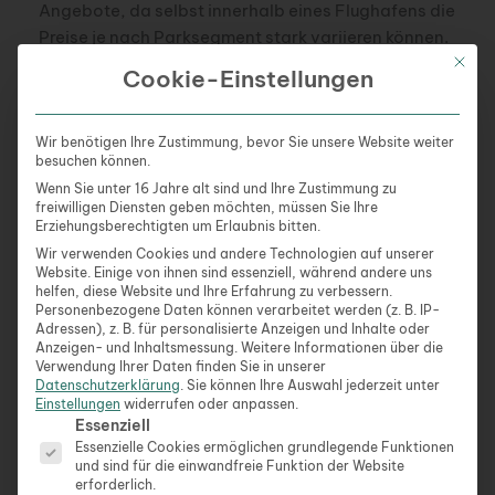
Angebote, da selbst innerhalb eines Flughafens die
Preise je nach Parksegment stark variieren können.
Mit die
Zusätzlich lohnt sich der Blick auf
Cookie-Einstellungen
Vergleichsportale, die oft noch günstigere
Alternativen bei privaten Anbietern in
Flughafennähe aufzeigen.
Wir benötigen Ihre Zustimmung, bevor Sie unsere Website weiter
besuchen können.
Wenn Sie unter 16 Jahre alt sind und Ihre Zustimmung zu
Alternative Parklösungen abseits der offiziellen
freiwilligen Diensten geben möchten, müssen Sie Ihre
Angebote
Erziehungsberechtigten um Erlaubnis bitten.
Wir verwenden Cookies und andere Technologien auf unserer
Neben den offiziellen Parkflächen der
Website. Einige von ihnen sind essenziell, während andere uns
helfen, diese Website und Ihre Erfahrung zu verbessern.
Flughafenbetreiber existiert ein wachsendes
Personenbezogene Daten können verarbeitet werden (z. B. IP-
Angebot privater Anbieter. Diese betreiben eigene
Adressen), z. B. für personalisierte Anzeigen und Inhalte oder
Anzeigen- und Inhaltsmessung.
Weitere Informationen über die
Parkplätze in Flughafennähe und bieten oft
Verwendung Ihrer Daten finden Sie in unserer
attraktive Zusatzleistungen wie kostenlose Shuttle-
Datenschutzerklärung
.
Sie können Ihre Auswahl jederzeit unter
Services, Fahrzeugpflege während der
Einstellungen
widerrufen oder anpassen.
Es folgt eine Liste der Service-Gruppen, für die eine Ein
Essenziell
Abwesenheit oder überdachte Stellplätze zu
Essenzielle Cookies ermöglichen grundlegende Funktionen
teilweise deutlich günstigeren Konditionen.
und sind für die einwandfreie Funktion der Website
erforderlich.