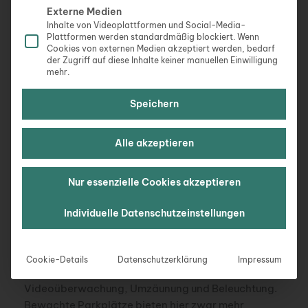
Besonders bei längeren Abwesenheiten können
Externe Medien
auch Park-and-Ride-Plätze in Verbindung mit
Inhalte von Videoplattformen und Social-Media-
Plattformen werden standardmäßig blockiert. Wenn
öffentlichen Verkehrsmitteln eine wirtschaftliche
Cookies von externen Medien akzeptiert werden, bedarf
Alternative darstellen. In Metropolregionen wie
der Zugriff auf diese Inhalte keiner manuellen Einwilligung
mehr.
München, Frankfurt oder Berlin sind die Flughäfen
gut an den ÖPNV angebunden, sodass sich das
Speichern
Auto auch weiter entfernt vom Airport abstellen
lässt.
Alle akzeptieren
Komfort und Sicherheit: Worauf wirklich zu achten
ist
Nur essenzielle Cookies akzeptieren
Bei aller Preisoptimierung sollten gewisse
Individuelle Datenschutzeinstellungen
Qualitätsstandards nicht unterschritten werden.
Besonders bei längerer Abwesenheit ist die
Sicherheit des Parkplatzes ein entscheidendes
Cookie-Details
Datenschutzerklärung
Impressum
Kriterium. Achten Sie auf Hinweise zu
Videoüberwachung, Umzäunung und Beleuchtung.
Bewachte Parkplätze bieten hier zwar mehr