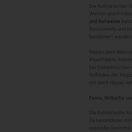
Die kulinarischen
Weinen und Produkt
und Rotweine
bekan
Restaurants und Ho
kombiniert werden
Neben dem Wein spi
Alpentälern, handw
bei Einheimischen 
Hofläden der Regi
mit nach Hause n
Feste, Bräuche un
Die kulinarische K
Zu besonderen Anl
spezielle Gerichte 