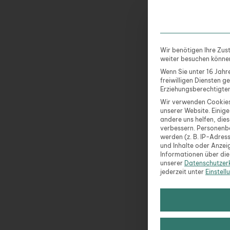
Gerichten einen un
unterstreicht.
Die Rolle der Ber
Wir benötigen Ihre Zus
weiter besuchen könne
Wenn Sie unter 16 Jahr
Ein besonderes Erl
freiwilligen Diensten 
Berghütten und Alm
Erziehungsberechtigten
willkommene Rast 
Wir verwenden Cookies
unserer Website. Einige
Spezialitäten in a
andere uns helfen, die
konzentrieren sich
verbessern.
Personenb
werden (z. B. IP-Adress
Kaiserschmarrn, ei
und Inhalte oder Anzei
Käse und eingele
Informationen über die
unserer
Datenschutzer
jederzeit unter
Einstell
Die Atmosphäre in 
werden die Speisen
und die Einhaltung
zwischen kulinaris