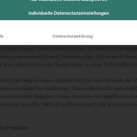
Reiz ausmacht.
Individuelle Datenschutzeinstellungen
 moderne Interpretationen
nellen Küche haben sich in den Dolomiten auch zahlreiche
ls
Datenschutzerklärung
erne Interpretationen regionaler Gerichte anbieten. Viele d
Auszeichnungen bedacht und setzen auf kreative Kombinat
ndung von Innovation und Tradition zeigt sich etwa in Geri
e wie Lamm, Pilze oder Bergkräuter in neuer Form präsent
ants der Region legen großen Wert auf die Herkunft der 
lokalen Produzenten zusammen. Saisonale Menüs und sorgf
s kulinarische Angebot. Diese moderne Herangehensweise
hmecker aus aller Welt an und bereichert das gastronomisc
le Produkte