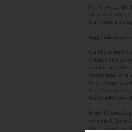
Für Reisende, die 
ein Aufenthalt in 
Hier lassen sich r
Regionale Speziali
Die Küche der Dolo
Zutaten eine zentr
und frischem Gemüse
Gerstsuppe, eine 
kalten Tagen gesch
Ricotta, sind ein b
Kochtraditionen wi
In den höheren Lag
verbreitet. Diese S
Beilagen gelten. D