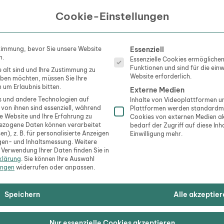
verwechselbaren Charakter verleiht und die regionale Iden
Cookie-Einstellungen
ghütten und Almen
Es folgt eine Liste der Servi
timmung, bevor Sie unsere Website
Essenziell
n.
Essenzielle Cookies ermögliche
Funktionen und sind für die ein
e alt sind und Ihre Zustimmung zu
ebnis für Besucher der Dolomiten ist der Besuch einer der 
Website erforderlich.
geben möchten, müssen Sie Ihre
en. Diese traditionellen Einkehrmöglichkeiten bieten nicht
 um Erlaubnis bitten.
Externe Medien
nach einer
Wanderung
oder Skitour, sondern auch die Gele
 und andere Technologien auf
Inhalte von Videoplattformen 
 von ihnen sind essenziell, während
Plattformen werden standardmä
uthentischer Umgebung zu kosten. Die Speisekarten sind o
se Website und Ihre Erfahrung zu
Cookies von externen Medien ak
 jedoch auf frische und regionale Zutaten. Typisch sind Ge
ezogene Daten können verarbeitet
bedarf der Zugriff auf diese Inh
en), z. B. für personalisierte Anzeigen
Einwilligung mehr.
ne süße Mehlspeise, oder Brettljause, eine deftige Brotzei
gen- und Inhaltsmessung.
Weitere
gtem Gemüse.
 Verwendung Ihrer Daten finden Sie in
klärung
.
Sie können Ihre Auswahl
ungen
widerrufen oder anpassen.
den Berghütten ist geprägt von Gastfreundschaft und Gem
 von den Hüttenwirten selbst zubereitet, die auf die Qual
Speichern
Alle akzeptier
 traditioneller Rezepte großen Wert legen. So entsteht ei
chem Genuss und dem Erleben der alpinen Landschaft, die 
Nur essenzielle Cookies akzeptieren