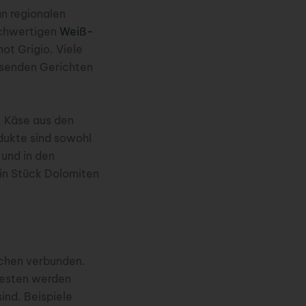
n regionalen
ochwertigen
Weiß-
ot Grigio. Viele
ssenden Gerichten
. Käse aus den
dukte sind sowohl
und in den
in Stück Dolomiten
uchen verbunden.
festen werden
sind. Beispiele