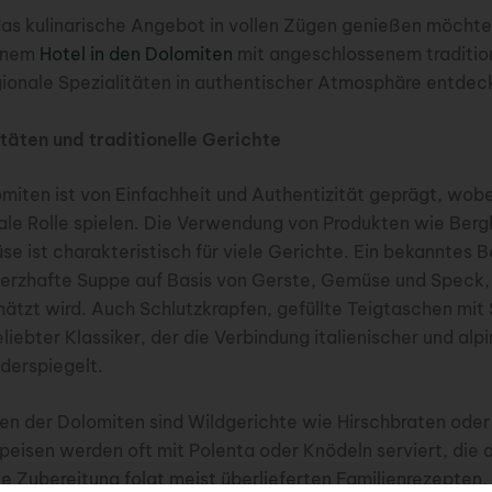
das kulinarische Angebot in vollen Zügen genießen möchte
einem
Hotel in den Dolomiten
mit angeschlossenem tradition
egionale Spezialitäten in authentischer Atmosphäre entdec
täten und traditionelle Gerichte
miten ist von Einfachheit und Authentizität geprägt, wobe
ale Rolle spielen. Die Verwendung von Produkten wie Berg
 ist charakteristisch für viele Gerichte. Ein bekanntes Bei
herzhafte Suppe auf Basis von Gerste, Gemüse und Speck,
ätzt wird. Auch Schlutzkrapfen, gefüllte Teigtaschen mit 
eliebter Klassiker, der die Verbindung italienischer und alpi
derspiegelt.
en der Dolomiten sind Wildgerichte wie Hirschbraten ode
peisen werden oft mit Polenta oder Knödeln serviert, die al
ie Zubereitung folgt meist überlieferten Familienrezepten