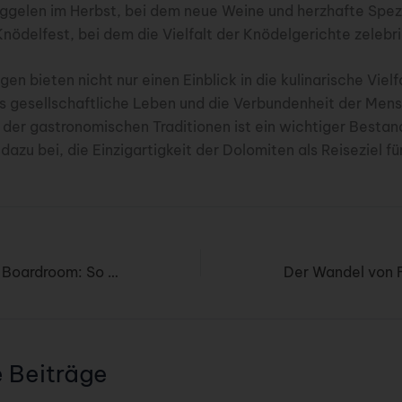
örggelen im Herbst, bei dem neue Weine und herzhafte Spez
nödelfest, bei dem die Vielfalt der Knödelgerichte zelebri
en bieten nicht nur einen Einblick in die kulinarische Vielf
s gesellschaftliche Leben und die Verbundenheit der Mens
 der gastronomischen Traditionen ist ein wichtiger Bestand
 dazu bei, die Einzigartigkeit der Dolomiten als Reiseziel f
Vom Boarding zum Boardroom: So gewinnen Vielreisende mit professionellem Fahrservice Zeit
e Beiträge