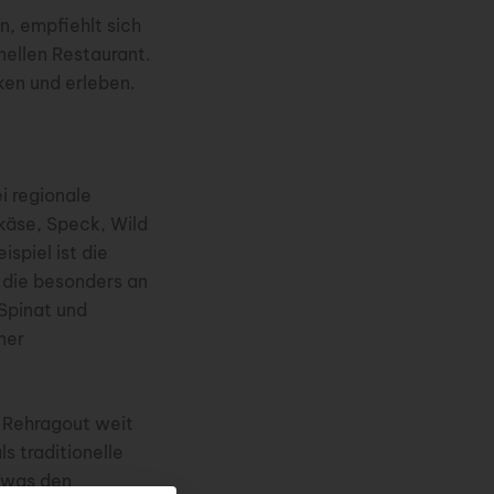
n, empfiehlt sich
ellen Restaurant.
ken und erleben.
i regionale
käse, Speck, Wild
spiel ist die
 die besonders an
Spinat und
ner
r Rehragout weit
s traditionelle
, was den