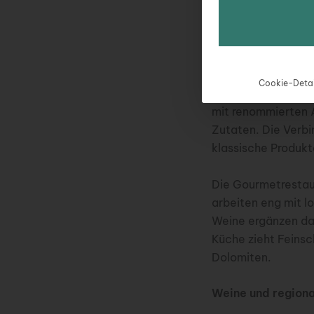
einen besonderen 
Gourmetküche und
Neben der traditio
Cookie-Detai
etabliert, die mod
mit renommierten 
Zutaten. Die Verbi
klassische Produkt
Die Gourmetrestaur
arbeiten eng mit 
Weine ergänzen da
Küche zieht Feinsc
Dolomiten.
Weine und regiona