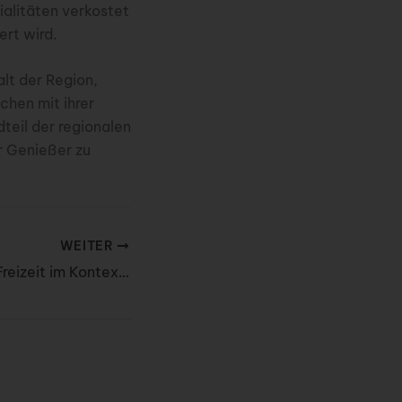
ialitäten verkostet
ert wird.
alt der Region,
chen mit ihrer
teil der regionalen
ür Genießer zu
WEITER
Der Wandel von Freizeit im Kontext ortsunabhängiger Arbeit