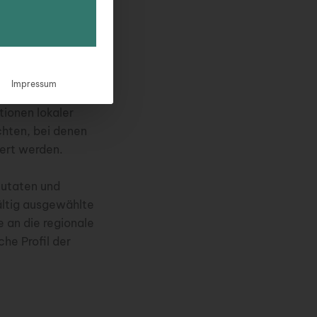
 Restaurants
Impressum
ieser Lokale sind
ionen lokaler
chten, bei denen
iert werden.
Zutaten und
ältig ausgewählte
 an die regionale
he Profil der