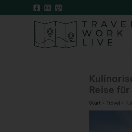
Zum
Inhalt
springen
Kulinari
Reise fü
Start
Travel
Ku