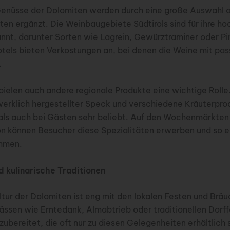
 Genüsse der Dolomiten werden durch eine große Auswahl a
en ergänzt. Die Weinbaugebiete Südtirols sind für ihre h
nt, darunter Sorten wie Lagrein, Gewürztraminer oder Pin
tels bieten Verkostungen an, bei denen die Weine mit pa
.
elen auch andere regionale Produkte eine wichtige Rolle
erklich hergestellter Speck und verschiedene Kräuterpro
als auch bei Gästen sehr beliebt. Auf den Wochenmärkten 
on können Besucher diese Spezialitäten erwerben und so e
ehmen.
d kulinarische Traditionen
ultur der Dolomiten ist eng mit den lokalen Festen und Brä
ässen wie Erntedank, Almabtrieb oder traditionellen Dorf
zubereitet, die oft nur zu diesen Gelegenheiten erhältlich 