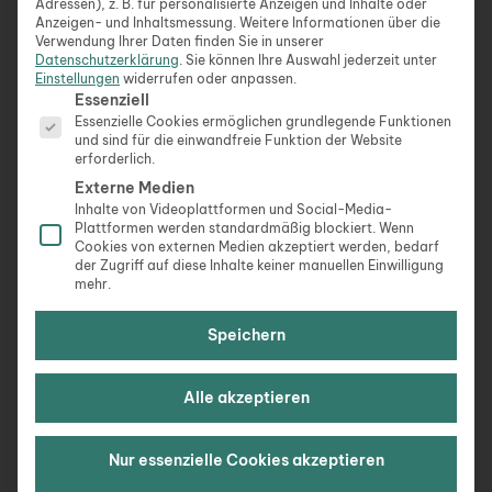
Übernachtungen in den beliebtesten Regionen
Adressen), z. B. für personalisierte Anzeigen und Inhalte oder
Anzeigen- und Inhaltsmessung.
Weitere Informationen über die
Bayerns
Verwendung Ihrer Daten finden Sie in unserer
Ob Allgäu, Franken, Spessart oder Bayerischer
Datenschutzerklärung
.
Sie können Ihre Auswahl jederzeit unter
Wald – wer in den Freistaat reist, bekommt
Einstellungen
widerrufen oder anpassen.
Es folgt eine Liste der Service-Gruppen, für die eine Ein
Essenziell
landschaftlich so einiges geboten. Bayern ist nicht
Essenzielle Cookies ermöglichen grundlegende Funktionen
nur die Heimat zahlreicher seltener Tier- und
und sind für die einwandfreie Funktion der Website
Pflanzenarten, sondern auch ein Paradies für
erforderlich.
Wanderer und Erholungssuchende.
Externe Medien
Inhalte von Videoplattformen und Social-Media-
Plattformen werden standardmäßig blockiert. Wenn
Ein Glück, dass nicht nur jede Region Bayerns ihren
Cookies von externen Medien akzeptiert werden, bedarf
ganz eigenen unverwechselbaren Charme besitzt,
der Zugriff auf diese Inhalte keiner manuellen Einwilligung
mehr.
sondern auch die Bandbreite an Baumhaushotel,
von spartanisch bis luxuriös, für jeden
Speichern
Komfortbedarf und Geldbeutel die passende
Unterkunft bereithält.
Alle akzeptieren
Wenn für dich ein gewisser Komfort und gerne auch
ein bisschen Luxus für eine gelungene Auszeit dazu
Nur essenzielle Cookies akzeptieren
gehören, bist du beispielsweise in den
Baumchalets