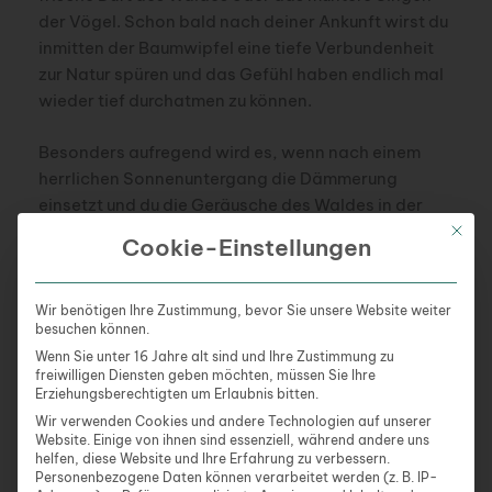
der Vögel. Schon bald nach deiner Ankunft wirst du
inmitten der Baumwipfel eine tiefe Verbundenheit
zur Natur spüren und das Gefühl haben endlich mal
wieder tief durchatmen zu können.
Besonders aufregend wird es, wenn nach einem
herrlichen Sonnenuntergang die Dämmerung
einsetzt und du die Geräusche des Waldes in der
Nacht kennenlernst. Aber keine Sorge: Spätestens
Mit die
Cookie-Einstellungen
in der zweiten Nacht wirst du dich an den Wald und
seine Geräusche gewöhnt haben und so gut
schlafen, wie vermutlich lange nicht mehr. Bis dich
Wir benötigen Ihre Zustimmung, bevor Sie unsere Website weiter
besuchen können.
dann der Sonnenaufgang und das Zwitschern der
Wenn Sie unter 16 Jahre alt sind und Ihre Zustimmung zu
Vögel sanft am nächsten Morgen wecken.
freiwilligen Diensten geben möchten, müssen Sie Ihre
Erziehungsberechtigten um Erlaubnis bitten.
Wir verwenden Cookies und andere Technologien auf unserer
Website. Einige von ihnen sind essenziell, während andere uns
helfen, diese Website und Ihre Erfahrung zu verbessern.
Von spartanisch bis luxuriös – Baumhaus-
Personenbezogene Daten können verarbeitet werden (z. B. IP-