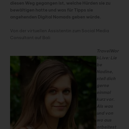
diesen Weg gegangen ist, welche Hürden sie zu
bewältigen hatte und was für Tipps sie
angehenden Digital Nomads geben würde.
Von der virtuellen Assistentin zum Social Media
Consultant auf Bali
TravelWor
kLive: Lie
be
Nadine,
stell dich
gerne
einmal
kurz vor.
Als was
und von
wo aus
arbeitest