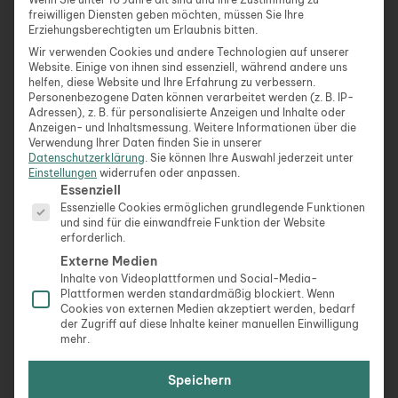
mehr, um bezahlt zu werden. Aber all dies sind
freiwilligen Diensten geben möchten, müssen Sie Ihre
Dinge, mit denen ich gut gelernt habe, umzugehen.
Erziehungsberechtigten um Erlaubnis bitten.
Für mich überwiegen die Vorteile dieses Lifestyles,
Wir verwenden Cookies und andere Technologien auf unserer
sonst würde ich das Ganze hier nicht machen.
Website. Einige von ihnen sind essenziell, während andere uns
helfen, diese Website und Ihre Erfahrung zu verbessern.
Personenbezogene Daten können verarbeitet werden (z. B. IP-
TravelWorkLive: Was war für dich die größte
Adressen), z. B. für personalisierte Anzeigen und Inhalte oder
Anzeigen- und Inhaltsmessung.
Weitere Informationen über die
Herausforderung beim Start in dein
Verwendung Ihrer Daten finden Sie in unserer
ortsunabhängiges Business? Hast du dir irgendwas
Datenschutzerklärung
.
Sie können Ihre Auswahl jederzeit unter
Einstellungen
widerrufen oder anpassen.
leichter vorgestellt, als es letztendlich war?
Es folgt eine Liste der Service-Gruppen, für die eine Ein
Essenziell
Essenzielle Cookies ermöglichen grundlegende Funktionen
Nadine:
Das größte Problem hatte ich anfangs
und sind für die einwandfreie Funktion der Website
damit,
Kunden zu finden, die mich auch noch gut
erforderlich.
bezahlen
. Ich stand mir sehr lange selbst im Weg.
Externe Medien
Dadurch, dass ich nicht wusste, wie ich mich clever
Inhalte von Videoplattformen und Social-Media-
Plattformen werden standardmäßig blockiert. Wenn
positioniere. Dadurch, dass ich den Wert meiner
Cookies von externen Medien akzeptiert werden, bedarf
Dienstleistung für meine Kunden völlig unterschätzt
der Zugriff auf diese Inhalte keiner manuellen Einwilligung
mehr.
und viel zu niedrige Preise abgerufen habe.
Speichern
Aber all diese Erfahrungen geben einem die