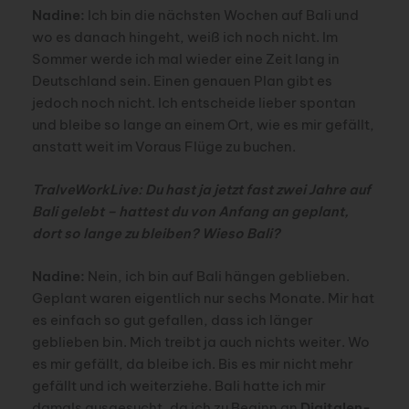
Nadine:
Ich bin die nächsten Wochen auf Bali und
wo es danach hingeht, weiß ich noch nicht. Im
Sommer werde ich mal wieder eine Zeit lang in
Deutschland sein. Einen genauen Plan gibt es
jedoch noch nicht. Ich entscheide lieber spontan
und bleibe so lange an einem Ort, wie es mir gefällt,
anstatt weit im Voraus Flüge zu buchen.
TralveWorkLive: Du hast ja jetzt fast zwei Jahre auf
Bali gelebt – hattest du von Anfang an geplant,
dort so lange zu bleiben? Wieso Bali?
Nadine:
Nein, ich bin auf Bali hängen geblieben.
Geplant waren eigentlich nur sechs Monate. Mir hat
es einfach so gut gefallen, dass ich länger
geblieben bin. Mich treibt ja auch nichts weiter. Wo
es mir gefällt, da bleibe ich. Bis es mir nicht mehr
gefällt und ich weiterziehe. Bali hatte ich mir
damals ausgesucht, da ich zu Beginn an
Digitalen-