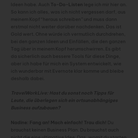
Ideen habe. Auch
To-Do-Listen
lege ich mir hier an.
So kann ich alles, was ich nicht vergessen darf, aus
meinem Kopf “heraus schreiben” und muss dann
erstmal nicht weiter darüber nachdenken. Das ist
Gold wert. Ohne würde ich vermutlich durchdrehen,
bei den ganzen Ideen und Einfällen, die den ganzen
Tag über in meinem Kopf herumschwirren. Es gibt
da sicherlich auch bessere Tools für diese Dinge,
aber ich habe für mich ein System entwickelt, wie
ich wunderbar mit Evernote klar komme und bleibe
deshalb dabei.
TravelWorkLive: Hast du sonst noch Tipps für
Leute, die überlegen sich ein ortsunabhängiges
Business aufzubauen?
Nadine: Fang an! Mach einfach! Trau dich!
Du
brauchst keinen Business Plan. Du brauchst auch
nicht die eine ultimative Idee. Das, womit du starten