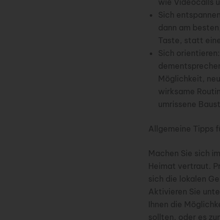
wie Videocalls 
Sich entspannen:
dann am besten,
Taste, statt ei
Sich orientieren:
dementsprechend
Möglichkeit, ne
wirksame Routine
umrissene Baust
Allgemeine Tipps f
Machen Sie sich im
Heimat vertraut. P
sich die lokalen G
Aktivieren Sie unt
Ihnen die Möglichk
sollten, oder es z