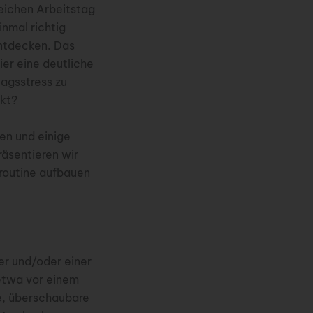
reichen Arbeitstag
inmal richtig
ntdecken. Das
ier eine deutliche
tagsstress zu
akt?
en und einige
räsentieren wir
droutine aufbauen
er und/oder einer
etwa vor einem
te, überschaubare