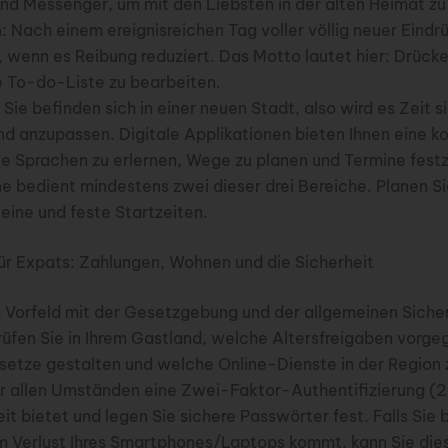
und Messenger, um mit den Liebsten in der alten Heimat z
 Nach einem ereignisreichen Tag voller völlig neuer Eindrü
 wenn es Reibung reduziert. Das Motto lautet hier: Drücke
ne To-do-Liste zu bearbeiten.
 Sie befinden sich in einer neuen Stadt, also wird es Zeit s
 anzupassen. Digitale Applikationen bieten Ihnen eine k
ue Sprachen zu erlernen, Wege zu planen und Termine festz
 bedient mindestens zwei dieser drei Bereiche. Planen Sie
eine und feste Startzeiten.
ür Expats: Zahlungen, Wohnen und die Sicherheit
 Vorfeld mit der Gesetzgebung und der allgemeinen Sicher
rüfen Sie in Ihrem Gastland, welche Altersfreigaben vorge
esetze gestalten und welche Online-Dienste in der Region 
er allen Umständen eine Zwei-Faktor-Authentifizierung (2
eit bietet und legen Sie sichere Passwörter fest. Falls Sie
um Verlust Ihres Smartphones/Laptops kommt, kann Sie die