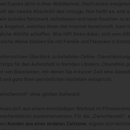
onen Expats aktiv in ihrer Wahlheimat. Nach einem ereignis
 oft der zweite Abschnitt des Umzugs. Nun heißt es, erst e
ein soziales Netzwerk aufzubauen und neue Routinen zu e
e Angebot, welches Ihnen das Internet bereitstellt, kann h
iche Abhilfe schaffen. Was hilft Ihnen dabei, sich vom All
lche Weise bleiben Sie mit Familie und Freunden in Kont
 informativen Überblick zu beliebten Online-Dienstleistung
itstips für den Aufenthalt in fremden Ländern. Obendrein p
ht von Bausteinen, mit denen Sie in kurzer Zeit eine Aben
l und ganz Ihren persönlichen Vorlieben entspricht.
„Zwischenzeit“ ohne großen Aufwand
muss sich aus einem einstündigen Workout im Fitnesscent
prachenlektion zusammensetzen. Für die „Zwischenzeit“, 
inem
Kunden aus einer anderen Zeitzone
, eignen sich leich