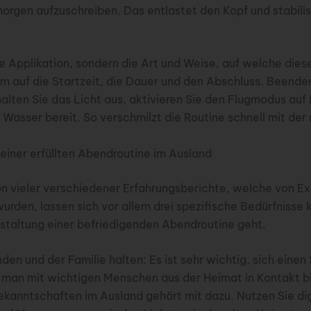
orgen aufzuschreiben. Das entlastet den Kopf und stabilisi
ie Applikation, sondern die Art und Weise, auf welche dies
em auf die Startzeit, die Dauer und den Abschluss. Beend
alten Sie das Licht aus, aktivieren Sie den Flugmodus auf
as Wasser bereit. So verschmilzt die Routine schnell mit d
 einer erfüllten Abendroutine im Ausland
n vieler verschiedener Erfahrungsberichte, welche von Ex
urden, lassen sich vor allem drei spezifische Bedürfnisse 
staltung einer befriedigenden Abendroutine geht.
den und der Familie halten: Es ist sehr wichtig, sich eine
 man mit wichtigen Menschen aus der Heimat in Kontakt b
ekanntschaften im Ausland gehört mit dazu. Nutzen Sie di