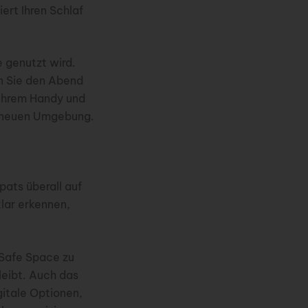
ert Ihren Schlaf
e genutzt wird.
en Sie den Abend
 Ihrem Handy und
er neuen Umgebung.
pats überall auf
klar erkennen,
n Safe Space zu
leibt. Auch das
gitale Optionen,