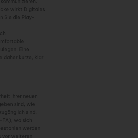
u kommunizieren.
cke wirkt Digitales
n Sie die Play-
ich
omfortable
ulegen. Eine
 daher kurze, klar
heit Ihrer neuen
geben sind, wie
zugänglich sind.
-FA), wo sich
 bestohlen werden
s vor weiteren