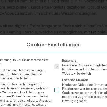
 Sie haben zum Beispiel die Möglichkeit, Mini-Vokabelspri
ns einzuplanen, kuratierte Playlists anzuhören, Casual G
iz-Apps zu nutzen, um sich neues Wissen anzueignen.
weitere digitale Freizeitangebote finden sich zuhauf im Net
uch iGaming-Portale, welche es ermöglichen,
mit Freispie
zuprobieren
, um die Zeit zu überbrücken, ohne echtes Geld
Cookie-Einstellungen
olche Angebote testen, halten Sie die Nutzung bewusst k
vorgaben und wählen Sie nur seriöse Seiten. Online-Vergl
 helfen, solche Angebote zu finden. Für viele Expats funkt
Es folgt eine Liste der Servi
timmung, bevor Sie unsere Website
Essenziell
ate“ sehr gut. Sie gestalten sich flexibel, sind einfach zu
n.
Essenzielle Cookies ermögliche
t in jede Abendroutine einbinden. Anschließend bleibt in d
Funktionen und sind für die ein
e alt sind und Ihre Zustimmung zu
Website erforderlich.
geben möchten, müssen Sie Ihre
ren Beschäftigungen nachzugehen.
 um Erlaubnis bitten.
Externe Medien
 und andere Technologien auf
Inhalte von Videoplattformen 
ngen passen in jedes Abendprogramm
 von ihnen sind essenziell, während
Plattformen werden standardmä
se Website und Ihre Erfahrung zu
Cookies von externen Medien ak
ezogene Daten können verarbeitet
bedarf der Zugriff auf diese Inh
 wir die wichtigsten Bausteine zusammengestellt, mithil
en), z. B. für personalisierte Anzeigen
Einwilligung mehr.
gen- und Inhaltsmessung.
Weitere
iche Abendunterhaltung zusammenstellen: