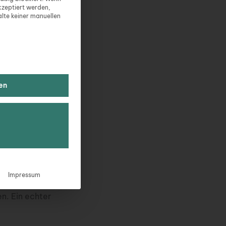
zeptiert werden,
 entsperren
alte keiner manuellen
ichen Service
en und Inhalte
sperren
en
um Aussichtsturm
urerbe Zentrum
Impressum
 einen Blick auf
n. Ein echter