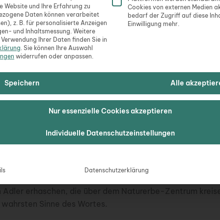
se Website und Ihre Erfahrung zu
Cookies von externen Medien ak
Inhalt
einen Platzhalterinhalt von
Google Maps
. Um auf
ezogene Daten können verarbeitet
bedarf der Zugriff auf diese Inh
nhalt zuzugreifen, klicken Sie auf die Schaltfläche
en), z. B. für personalisierte Anzeigen
Einwilligung mehr.
eachten Sie, dass dabei Daten an Drittanbieter
gen- und Inhaltsmessung.
Weitere
Erforderl
weitergegeben werden.
 Verwendung Ihrer Daten finden Sie in
akzeptier
klärung
.
Sie können Ihre Auswahl
Mehr Informationen
ent
ungen
widerrufen oder anpassen.
Speichern
Alle akzeptier
Nur essenzielle Cookies akzeptieren
Individuelle Datenschutzeinstellungen
– Weitblick inklusive
 Pfad spazierst, lohnt es sich, einen kurzen Abstecher z
er oben hast du einen atemberaubenden Blick auf das Nat
ls
Datenschutzerklärung
hinaus. Und wenn du Glück hast, kannst du vielleicht sogar
 Adler erhaschen, die über dem Naturerbe-Zentrum kreise
 wahrsten Sinne des Wortes.