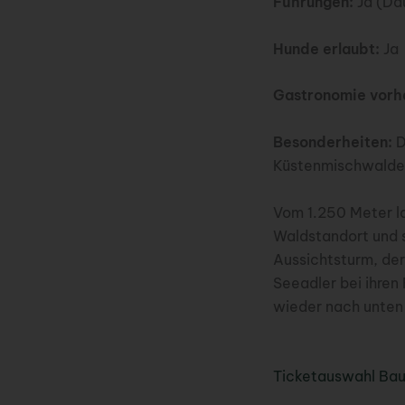
Führungen:
Ja (Dau
Hunde erlaubt:
Ja
Gastronomie vorh
Besonderheiten:
D
Küstenmischwaldes
Vom 1.250 Meter l
Waldstandort und s
Aussichtsturm, der
Seeadler bei ihren
wieder nach unten
Ticketauswahl Ba