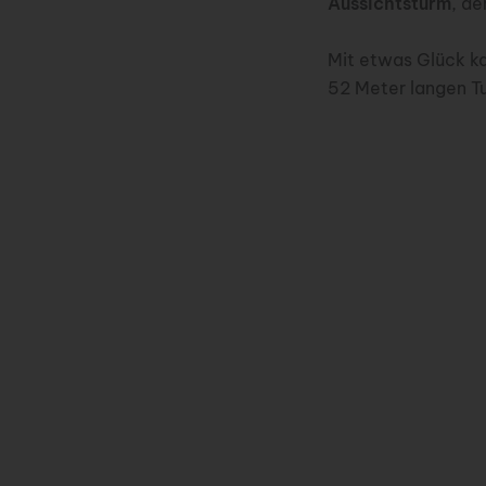
Aussichtsturm
, d
Mit etwas Glück k
52 Meter langen T